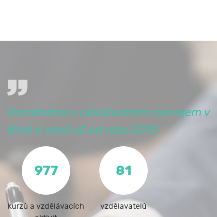
Pomáháme s celoživotním rozvojem v
Brně a okolí už od roku 2013.
977
81
kurzů a vzdělávacích
vzdělavatelů