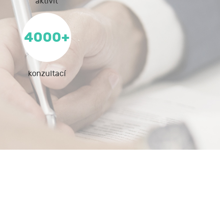
aktivit
4000+
konzultací