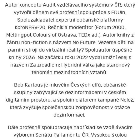
Autor konceptu Audit vzdělávacího systému v ČR, který
vytvořil během své profesní spolupráce s EDUin.
Spoluzakladatel expertní občanské platformy
KoroNERV-20. Řečník a moderátor (Forum 2000,
Meltingpot Colours of Ostrava, TEDx ad.). Autor knihy z
žánru non-fiction s názvem No Future: Vezeme děti na
parním stroji do virtuální reality? Spoluautor úspěšné
knihy 2036. Na začátku roku 2022 vydal knižní esej s
názvem Za zrcadlem: Hybridní válka jako staronový
fenomén mezinárodních vztahů.
Bob Kartous je mluvčím Českých elfů, občanské
skupiny zabývající se dezinformacemi v českém
digitálním prostoru, a spoluiniciátorem kampaně Nelež,
která zvyšuje společenskou zodpovědnost v otázce
dezinformací.
Dále profesně spolupracuje například se vzdělávacím
výborem Senátu Parlamentu ČR, Vysokou školou