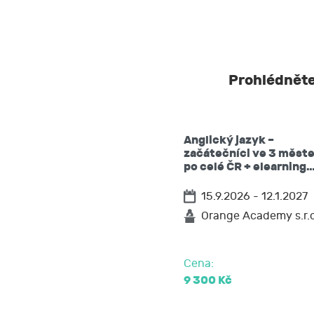
JCMM.
JCMM moje os
s výjimkou k
neurčitou.
Prohlédněte 
Beru na vědom
vzít souhlas
Anglický jazyk –
požadovat 
začátečníci ve 3 měst
těchto údaj
po celé ČR + elearning
vyžádat si 
15.9.2026 - 12.1.2027
popřípadě p
požadovat 
Orange Academy s.r.o
na přenosit
podat stížn
Cena:
9 300 Kč