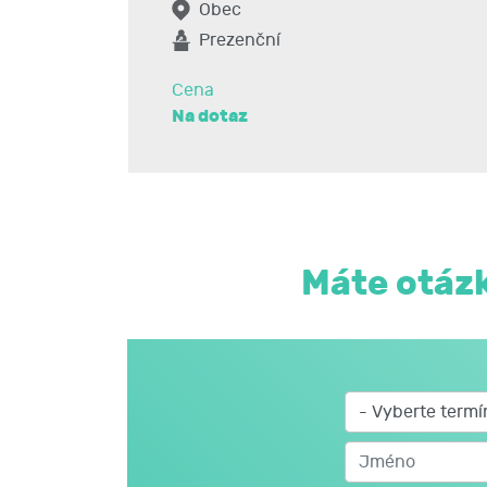
Obec
Prezenční
Cena
Na dotaz
Máte otázk