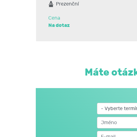
Prezenční
Cena
Na dotaz
Máte otázk