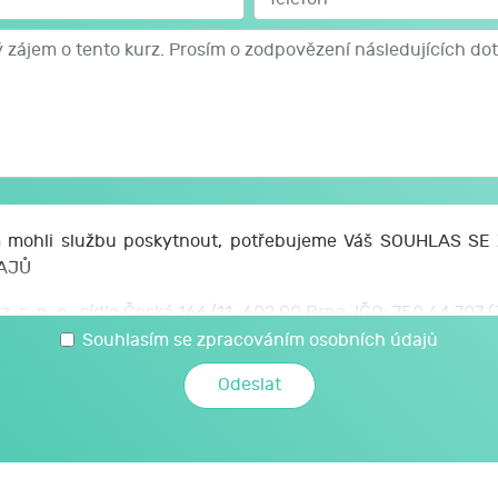
mohli službu poskytnout, potřebujeme Váš SOUHLAS S
AJŮ
z. s. p. o., sídlo Česká 166/11, 602 00 Brno, IČO: 750 64 707
 svých osobních a citlivých údajů, které jsem uvedl/a v t
Souhlasím se zpracováním osobních údajů
é JCMM poskytnu při kariérovém poradenství realizovaném 
mi a citlivými údaji může JCMM nakládat způsobem a v nej
zákoně č. 110/2019 Sb., o zpracování osobních údajů, a 
ochraně osobních údajů č. 2016/679, a to za účelem mé účast