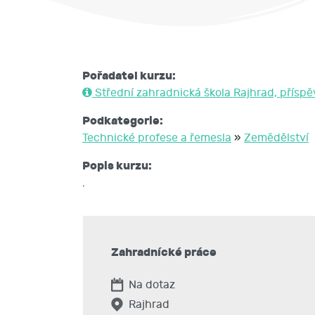
Pořadatel kurzu:
Střední zahradnická škola Rajhrad, přísp
Podkategorie:
Technické profese a řemesla
»
Zemědělství
Popis kurzu:
.
Zahradnícké práce
Na dotaz
Rajhrad