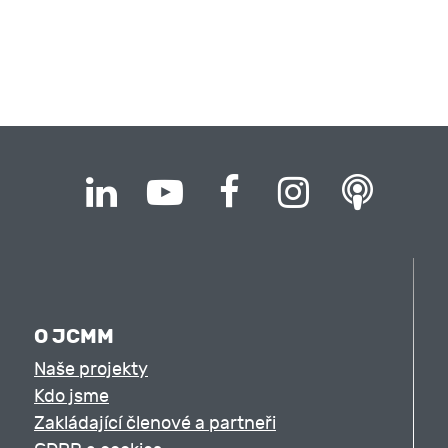
O JCMM
Naše projekty
Kdo jsme
Zakládající členové a partneři