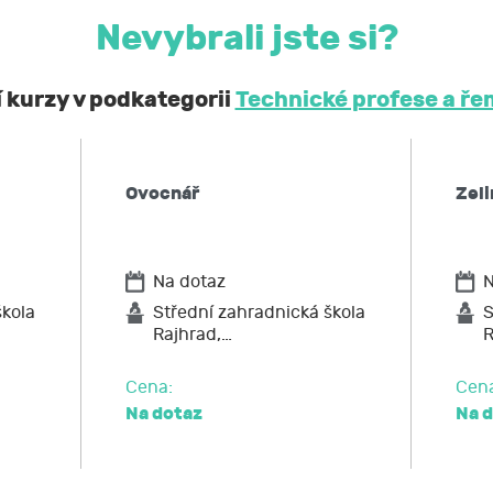
Nevybrali jste si?
obní a citlivé údaje neposkytne bez mého souhlasu 
ontrolních a nadřízených orgánů. Svůj souhlas uděluji
í kurzy v podkategorii
Technické profese a ře
í, že podle obecného nařízení EU o ochraně osobních údaj
 kdykoliv zpět,
Ovocnář
Zeli
po JCMM informaci, jaké moje osobní údaje zpracovává, 
ů,
u JCMM přístup k těmto údajům a tyto nechat aktualizovat
Na dotaz
N
ožadovat omezení zpracování,
po JCMM výmaz těchto osobních údajů
škola
Střední zahradnická škola
S
Rajhrad,…
R
elnost údajů,
ost u Úřadu pro ochranu osobních údajů nebo se obrátit na 
Cena:
Cen
Na dotaz
Na 