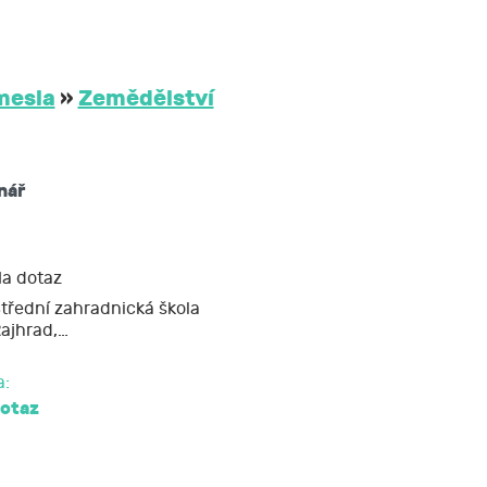
třetím osobám
 JCMM na dobu
mesla
»
Zemědělství
ů mám právo:
nář
žádat si kopii
 nebo opravit,
a dotaz
třední zahradnická škola
ajhrad,…
soud.
a:
dotaz