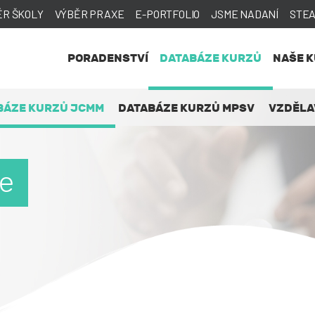
ĚR ŠKOLY
VÝBĚR PRAXE
E-PORTFOLIO
JSME NADANÍ
STE
PORADENSTVÍ
DATABÁZE KURZŮ
NAŠE 
BÁZE KURZŮ JCMM
DATABÁZE KURZŮ MPSV
VZDĚLA
ce