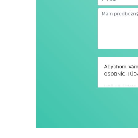
Abychom Vám 
OSOBNÍCH ÚD
Uděluji JCMM, 
se zpracováním
a údajů, kter
S mými osobní
stanoveném v 
nařízení EU o 
JCMM.