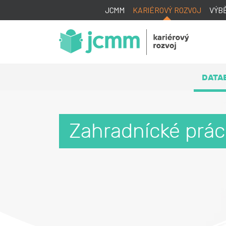
JCMM
KARIÉROVÝ ROZVOJ
VÝB
DATA
Zahradnícké prá