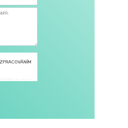
E ZPRACOVÁNÍM
 (JCMM) souhlas
omto formuláři,
JCMM.
větším rozsahu
dále v obecném
i na aktivitách