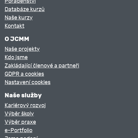
Poradenství
Databáze kurzů
Naše kurzy
Kontakt
O JCMM
Naše projekty
Kdo jsme
Zakládající členové a partneři
GDPR a cookies
Nastavení cookies
Naše služby
Kariérový rozvoj
Výběr školy
Výběr praxe
e-Portfolio