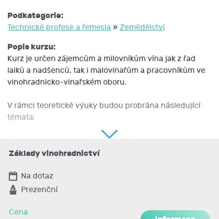
Podkategorie:
Technické profese a řemesla
»
Zemědělství
Popis kurzu:
Kurz je určen zájemcům a milovníkům vína jak z řad
laiků a nadšenců, tak i malovinařům a pracovníkům ve
vinohradnicko-vinařském oboru.
V rámci teoretické výuky budou probrána následující
témata:
Čeleď Vitaceae (révovité) a popis některých
významných botanických druhů (Systematické
Základy vinohradnictví
zařazení rodu Vitis; Využití botanických druhů ve
vinohradnictví a šlechtění révy; Klasifikace odrůdového
Na dotaz
sortimentu révy vinné).
Prezenční
Morfologie révy (Základní morfologické popisy
jednotlivých částí révy vinné, ampelografie).
Cena