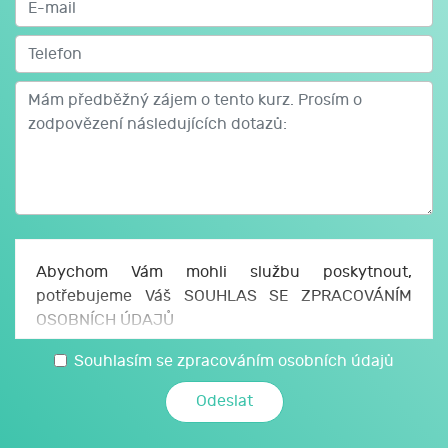
Nabyté znalosti a dovednosti:
Kurz Vám umožní získat základní znalosti o pěstování
révy v podmínkách ČR. Získáte přehled o druzích
a odrůdách révy, o stavbě révového keře, řezu a vedení,
včetně základních chorob a škůdců. Teoretická výuka
prvního a druhého dne je vhodně spojená s praktickými
ukázkami odrůd přímo ve vinici cca 500 metrů od
výukové místnosti
Abychom Vám mohli službu poskytnout,
potřebujeme Váš SOUHLAS SE ZPRACOVÁNÍM
OSOBNÍCH ÚDAJŮ
Uděluji JCMM, z. s. p. o., sídlo Česká 166/11, 602
Souhlasím se zpracováním osobních údajů
00 Brno, IČO: 750 64 707 (JCMM) souhlas se
zpracováním svých osobních a citlivých údajů,
které jsem uvedl/a v tomto formuláři, a údajů,