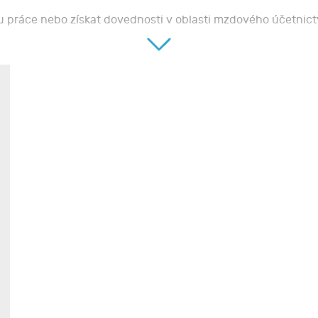
hu práce nebo získat dovednosti v oblasti mzdového účetnictv
t po dlouhé přestávce nebo si chtějí svoje znalosti zdokonalit
 o rekvalifikaci s akreditačním číslem vydaným MŠMT ČR s celo
omplexně vést mzdové účetnictví pro malé a střední firmy a 