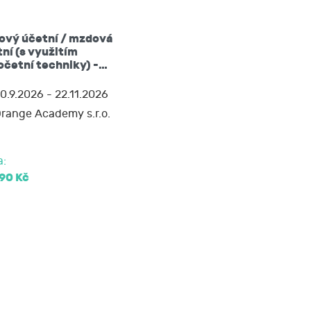
ů mám právo:
ový účetní / mzdová
žádat si kopii
ní (s využitím
očetní techniky) -…
 nebo opravit,
0.9.2026 - 22.11.2026
range Academy s.r.o.
soud.
a:
90 Kč