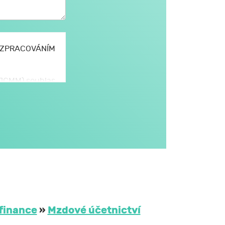
E ZPRACOVÁNÍM
ostátní platností.
 (JCMM) souhlas
omto formuláři,
JCMM.
větším rozsahu
dále v obecném
i na aktivitách
třetím osobám
 JCMM na dobu
finance
»
Mzdové účetnictví