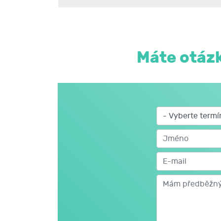
naučíte se zadávat mzdy do účetního pro
Je kladen velký důraz na procvičování získaný
Máte otázk
Studijní materiály:
Prověřená učebnice založená na praktických
Získáte přístup do nejmodernějšího e-learnin
komunikovat s lektory.