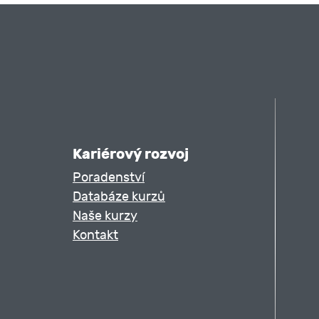
Průměrný výdělek (rozhodné období, výpoče
Srážky ze mzdy (výpočet srážek)
Finanční úřad (povinnosti k finančnímu úřad
Daň ze závislé činnosti (příjmy ze závislé č
záloha na daň příjmu, srážková daň, roční z
Kariérový rozvoj
zvýhodnění)
Poradenství
Databáze kurzů
Zdravotní pojištění (volba a změna zdravotn
zdravotní pojišťovnou, )
Naše kurzy
Sociální pojištění ( pojistné na sociálním 
Kontakt
Důchodové pojištění (evidenční list důchodo
Zadávání mezd do účetního programu POH