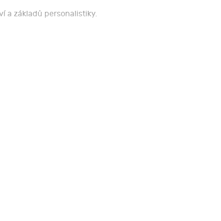
í a základů personalistiky.
.
státní platností.
měl základní znalosti z personalistiky.