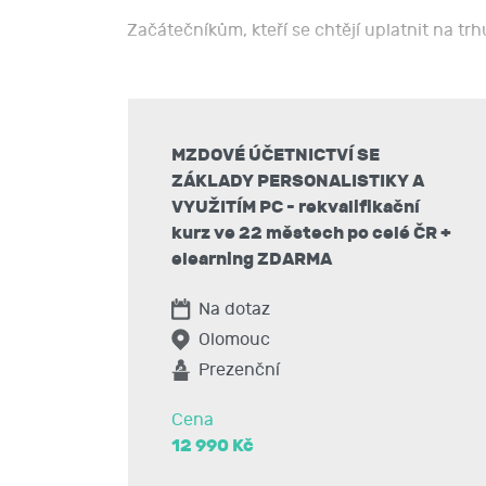
Začátečníkům, kteří se chtějí uplatnit na tr
Zájemcům, kteří si chtějí svoje znalosti oživi
MZDOVÉ ÚČETNICTVÍ SE
ZÁKLADY PERSONALISTIKY A
Všem, kteří chtějí získat oficiální osvědčení
VYUŽITÍM PC - rekvalifikační
kurz ve 22 městech po celé ČR +
elearning ZDARMA
V kurzu se naučíte:
Na dotaz
Olomouc
Prezenční
Cena
Kurz je koncipován tak, aby absolvent uměl k
12 990 Kč