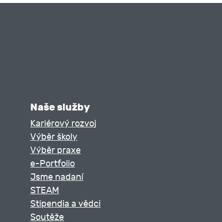
aně, slevy na dani, daňové zvýhodnění,
nosti a funkčních požitků a daňové
Naše služby
Kariérový rozvoj
Výběr školy
 a odvod pojistného, doklady vyžadované
Výběr praxe
 pojištění)
e-Portfolio
Jsme nadaní
STEAM
Stipendia a vědci
Soutěže