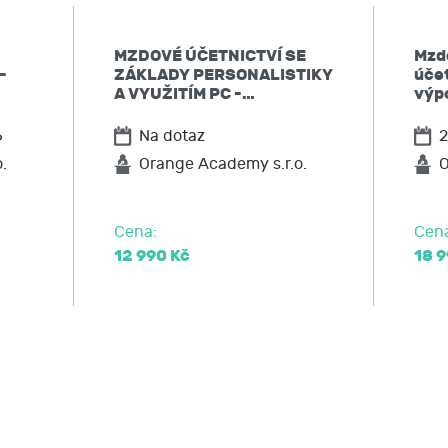
í, že podle obecného nařízení EU o ochraně osobních údaj
 kdykoliv zpět,
MZDOVÉ ÚČETNICTVÍ SE
Mzd
po JCMM informaci, jaké moje osobní údaje zpracovává, 
-
ZÁKLADY PERSONALISTIKY
účet
ů,
A VYUŽITÍM PC -…
výp
skončení pracovního poměru)
u JCMM přístup k těmto údajům a tyto nechat aktualizovat
6
Na dotaz
2
ožadovat omezení zpracování,
ní činnosti
po JCMM výmaz těchto osobních údajů
.
Orange Academy s.r.o.
O
elnost údajů,
ce pracovní doby, přestávky)
ost u Úřadu pro ochranu osobních údajů nebo se obrátit na 
Cena:
Cen
, krácení dovolené)
12 990 Kč
18 9
a straně zaměstnavatele)
í pracovních úrazů, náhrada škody)
tnávaní cizinců)