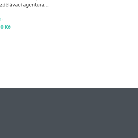
zdělávací agentura,…
soud.
a:
90 Kč
přihlásit pouze na zkoušku bez absolvování
ědčení o získání profesní kvalifikace.
izika možných ohrožení týkající se výkonu
ásady prevence pracovních úrazů a nemocí z
é pracovní prostředky, zajištění první