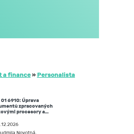
omto formuláři,
JCMM.
y, aktivní zapojení se do diskuze a možnost
větším rozsahu
dále v obecném
i na aktivitách
třetím osobám
 JCMM na dobu
 a finance
»
Personalista
ů mám právo:
zkoušku u autorizované osoby podle podmínek
koušky.
 01 6910: Úprava
žádat si kopii
umentů zpracovaných
tovými procesory a…
 nebo opravit,
í akademie.
.12.2026
udmila Novotná,