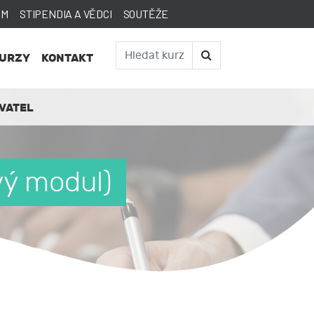
AM
STIPENDIA A VĚDCI
SOUTĚŽE
KURZY
KONTAKT
VATEL
ý modul)