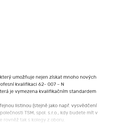
, který umožňuje nejen získat mnoho nových
fesní kvalifikaci 62- 007 – N
 která je vymezena kvalifikačním standardem
ejnou listinou (stejně jako např. vysvědčení
polečnosti TSM, spol. s.r.o., kdy budete mít v
 rovněž tak s kolegy z oboru.