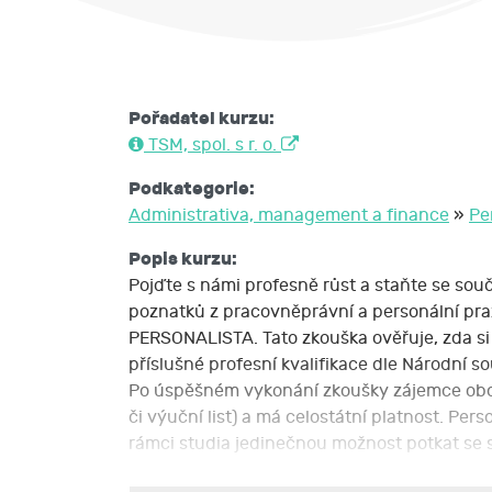
Pořadatel kurzu:
TSM, spol. s r. o.
Podkategorie:
Administrativa, management a finance
»
Pe
Popis kurzu:
Pojďte s námi profesně růst a staňte se s
poznatků z pracovněprávní a personální pra
PERSONALISTA. Tato zkouška ověřuje, zda si 
příslušné profesní kvalifikace dle Národní so
Po úspěšném vykonání zkoušky zájemce obdrží
či výuční list) a má celostátní platnost. Per
rámci studia jedinečnou možnost potkat se s