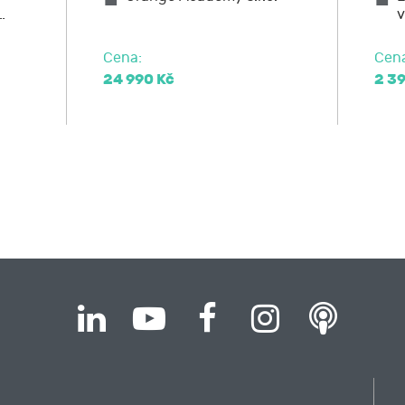
…
v
elnost údajů,
000,- Kč bez DPH
ost u Úřadu pro ochranu osobních údajů nebo se obrátit na 
z DPH
Cena:
Cen
ní materiál, občerstvení.
24 990 Kč
2 3
PERSONALISTA
řihlásit pouze na nástavbový modul, stejně tak je možné se 
ací pomůcky, občerstvení, pro úspěšné absolventy rovněž osv
oušky profesní kvalifikace 62- 007 – N PERSONALISTA
va, školení zaměstnanců v oblasti BOZP a požární ochrany. R
 těchto rizik, zásady bezpečného chování na pracovišti, z
ých, zásady bezpečné manipulace s břemeny, osobní ochrann
ace.