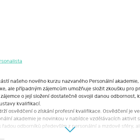
rsonalista
oučástí našeho nového kurzu nazvaného Personální akademie
xe, ale případným zájemcům umožňuje složit zkoušku pro pro
zájemce o její složení dostatečně osvojil danou odbornost,
ustavy kvalifikací.
 osvědčení o získání profesní kvalifikace. Osvědčení je veř
sonální akademie je novinkou v nabídce vzdělávacích aktivit s
 řadou odborníků především z personální a mzdové sféry, ale