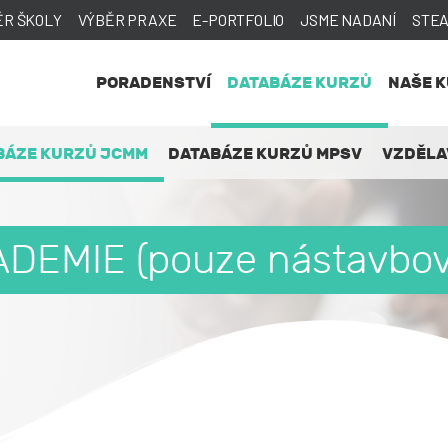
ĚR ŠKOLY
VÝBĚR PRAXE
E-PORTFOLIO
JSME NADANÍ
STE
PORADENSTVÍ
DATABÁZE KURZŮ
NAŠE 
BÁZE KURZŮ JCMM
DATABÁZE KURZŮ MPSV
VZDĚLA
DEMIE (pouze nástavbov