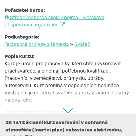
Pořadatel kurzu:
Střední odborná škola Znojmo, Dvořákova,
příspěvková organizace
Podkategorie:
Technické profese a řemesla
»
Svářeč
Popis kurzu:
Kurz je určen pro pracovníky, kteří chtějí vykonávat
práci svářeče, ale nemají potřebnou kvalifikaci.
Pracovníci v zemědělství, průmyslu, údržby,
autoservisu. Kurz probíhá v odpoledních hodinách.
Výstupem je certifikát svářeče a průkaz svářeče platný
na dva roky.
Nabyté znalosti a dovednosti:
Naučit účastníky základním dovednostem
ZK 141 Základní kurz svařování v ochranné
a vědomostem potřebným pro úspěšné zakončení
atmosféře (inertní plyn) netavící se elektrodou,
kurzu svařování v ochranné atmosféře závěrečnou