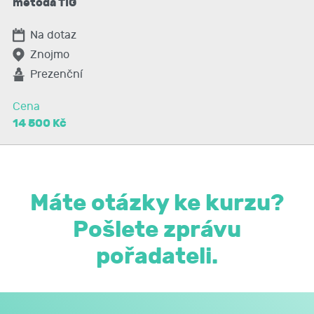
metoda TIG
zkouškou. Seznámit účastníky s platnými
bezpečnostními předpisy při svařování kovů.
Na dotaz
Znojmo
Prezenční
Cena
14 500 Kč
Máte otázky ke kurzu?
Pošlete zprávu
pořadateli.