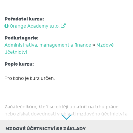
Pořadatel kurzu:
Orange Academy s.r.o.
Podkategorie:
Administrativa, management a finance
»
Mzdové
účetnictví
Popis kurzu:
Pro koho je kurz určen:
Začátečníkům, kteří se chtějí uplatnit na trhu práce
nebo získat dovednosti v oblasti mzdového účetnictví a
základů personalistiky.
MZDOVÉ ÚČETNICTVÍ SE ZÁKLADY