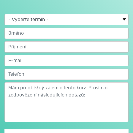
naučíte se zadávat mzdy do účetního programu
POHODA.
Je kladen velký důraz na procvičování získaných
znalostí na praktických příkladech, aby si účastníci
novou látku zažili a v praxi s ní neměli potíže.
Studijní materiály:
Prověřená učebnice založená na praktických
příkladech, kterou vytvořili odborníci Orange Academy