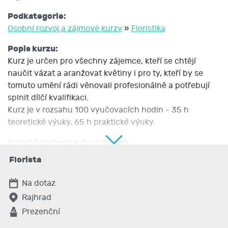
Podkategorie:
Osobní rozvoj a zájmové kurzy
»
Floristika
Popis kurzu:
Kurz je určen pro všechny zájemce, kteří se chtějí
naučit vázat a aranžovat květiny i pro ty, kteří by se
tomuto umění rádi věnovali profesionálně a potřebují
splnit dílčí kvalifikaci.
Kurz je v rozsahu 100 vyučovacích hodin - 35 h
teoretické výuky, 65 h praktické výuky.
Nabyté znalosti a dovednosti:
? Absolvent se naučí -různé typy vazeb ( smuteční,
Florista
suchá, vánoční, velikonoční) ? - svatební floristika ? -
aranžování do nádob ? - dárková vazba ? - seznámení
Na dotaz
se sortimentem živých a sušených rostlin ? - floristické
Rajhrad
techniky ? - technologické postupy skladování rostlin ?
Prezenční
- seznámení se sortimentem dekoračního materiálu ? -