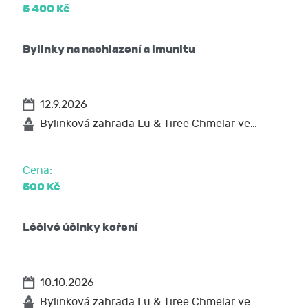
5 400 Kč
požadovat po JCMM informaci, jaké moje
osobní údaje zpracovává, žádat si kopii těchto
údajů,
Bylinky na nachlazení a imunitu
vyžádat si u JCMM přístup k těmto údajům
a tyto nechat aktualizovat nebo opravit,
popřípadě požadovat omezení zpracování,
12.9.2026
požadovat po JCMM výmaz těchto osobních
údajů
Bylinková zahrada Lu & Tiree Chmelar ve…
na přenositelnost údajů,
podat stížnost u Úřadu pro ochranu osobních
Cena:
údajů nebo se obrátit na soud.
500 Kč
Léčivé účinky koření
10.10.2026
Bylinková zahrada Lu & Tiree Chmelar ve…