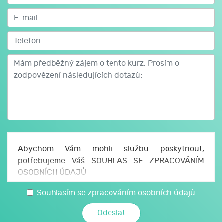
Abychom Vám mohli službu poskytnout,
potřebujeme Váš SOUHLAS SE ZPRACOVÁNÍM
OSOBNÍCH ÚDAJŮ
Uděluji JCMM, z. s. p. o., sídlo Česká 166/11, 602
Souhlasím se zpracováním osobních údajů
00 Brno, IČO: 750 64 707 (JCMM) souhlas se
zpracováním svých osobních a citlivých údajů,