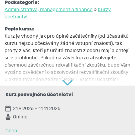
Podkategorie:
Administrativa, management a finance
»
Kurzy
účetnictví
Popis kurzu:
Kurz je vhodný jak pro úplné začátečníky (od účastníků
kurzu nejsou očekávány žádné vstupní znalosti), tak
pro ty z Vás, kteří již určité znalosti z oboru mají a chtějí
si je prohloubit. Pokud na závěr kurzu absolvujete
písemnou závěrečnou rekvalifikační zkoušku, bude Vám
vydáno osvědčení o absolvování rekvalifikační zkoušky
u akreditovaného zařízení MŠMT. Všichni účastníci
obdrží výukové materiály, ve kterých je probíraná
problematika přehledně zpracována.
Kurz podvojného účetnictví
Kurz podvojného účetnictví trvá vždy osm týdnů, je
21.9.2026 - 11.11.2026
pořádán online formou
Online
Cena