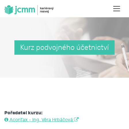
Kurz podvojného účetnictví
Pořadatel kurzu:
AconTax - Ing. Věra Hrbáčová