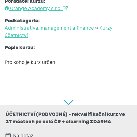
Pořadatel kurzu:
Orange Academy s.r.o.
Podkategorie:
Administrativa, management a finance
»
Kurzy
účetnictví
Popis kurzu:
Pro koho je kurz určen:
Pro začátečníky, kteří se chtějí uplatnit na trhu práce
nebo zvýšit svoji kvalifikaci.
ÚČETNICTVÍ (PODVOJNÉ) - rekvalifikační kurz ve
27 městech po celé ČR + elearning ZDARMA
Na dotaz