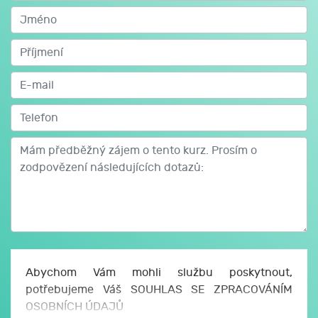
Rekvalifikační kurz Účetnictví je koncipován tak, aby i
úplný začátečník byl schopen po absolvování kurzu
vést účetnictví pro malé a střední firmy.
Náplní kurzu je kompletní účtování od zavedení účetní
jednotky až po účetní uzávěrku.
Kurz účetnictví je postaven na názorných příkladech,
na kterých si probíranou látku procvičíte, čímž si
účtování zažijete a nebudete mít v praxi s účetnictvím
potíže.
Abychom Vám mohli službu poskytnout,
potřebujeme Váš SOUHLAS SE ZPRACOVÁNÍM
OSOBNÍCH ÚDAJŮ
Studijní materiály: