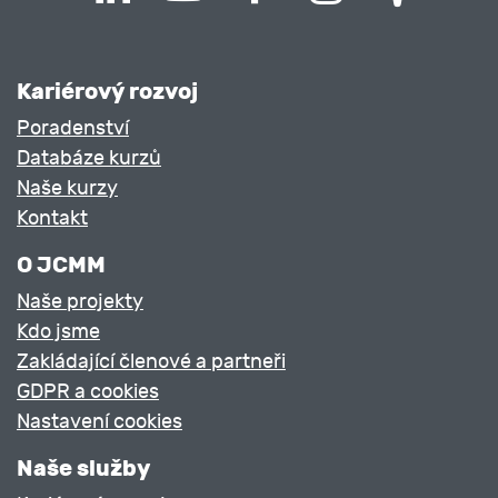
Závěrkové účty a ucelený příklad
Kariérový rozvoj
Poradenství
Účetnictví
Databáze kurzů
Naše kurzy
Kontakt
O JCMM
Naše projekty
Zásoby
Kdo jsme
Dlouhodobý majetek
Zakládající členové a partneři
GDPR a cookies
Oběžný majetek
Nastavení cookies
Naše služby
Vlastní kapitál