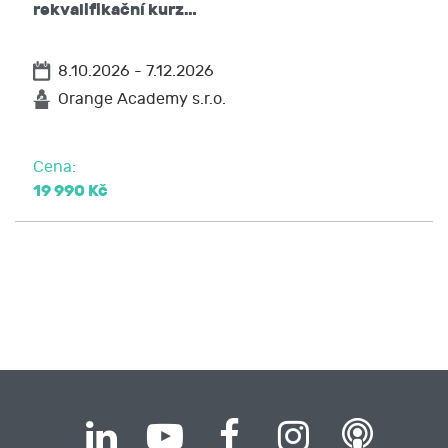
rekvalifikační kurz…
Osnova:
8.10.2026 - 7.12.2026
Orange Academy s.r.o.
Základy účetnictví
Cena:
19 990 Kč
Základní pojmy
Bilanční rozvaha
Účetní případy na účtech rozvahových
Souvztažnost a podvojnost
Nákladové a výnosové účty