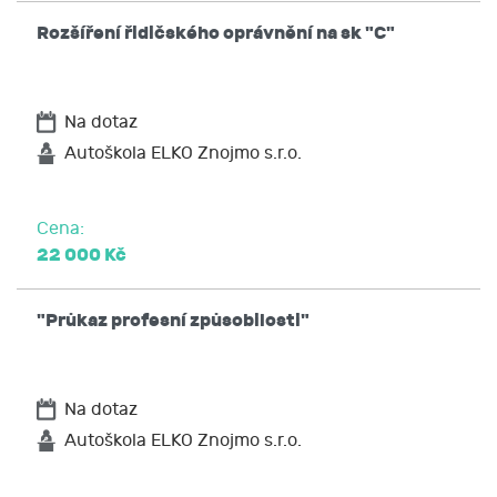
údajů,
Rozšíření řidičského oprávnění na sk "C"
vyžádat si u JCMM přístup k těmto údajům
a tyto nechat aktualizovat nebo opravit,
popřípadě požadovat omezení zpracování,
Na dotaz
požadovat po JCMM výmaz těchto osobních
údajů
Autoškola ELKO Znojmo s.r.o.
na přenositelnost údajů,
podat stížnost u Úřadu pro ochranu osobních
Cena:
údajů nebo se obrátit na soud.
22 000 Kč
"Průkaz profesní způsobilosti"
Na dotaz
Autoškola ELKO Znojmo s.r.o.