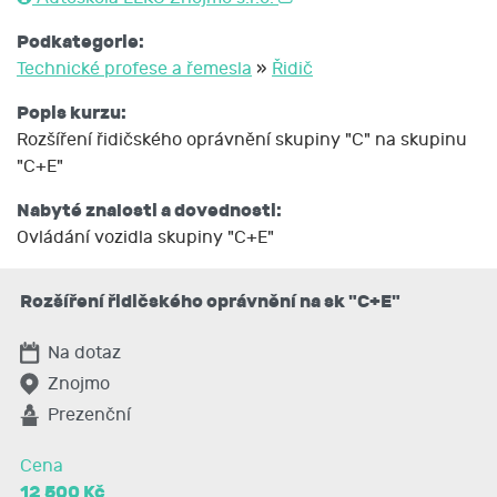
Podkategorie:
Technické profese a řemesla
»
Řidič
Popis kurzu:
Rozšíření řidičského oprávnění skupiny "C" na skupinu
"C+E"
Nabyté znalosti a dovednosti:
Ovládání vozidla skupiny "C+E"
Rozšíření řidičského oprávnění na sk "C+E"
Na dotaz
Znojmo
Prezenční
Cena
12 500 Kč