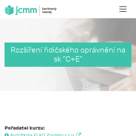
Rozšíření řidičského oprávnění na
sk "C+E"
Pořadatel kurzu:
Autoškola ELKO Znojmo s.r.o.