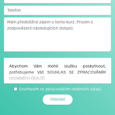
Abychom Vám mohli službu poskytnout,
potřebujeme Váš SOUHLAS SE ZPRACOVÁNÍM
OSOBNÍCH ÚDAJŮ
Uděluji JCMM, z. s. p. o., sídlo Česká 166/11, 602
Souhlasím se zpracováním osobních údajů
00 Brno, IČO: 750 64 707 (JCMM) souhlas se
zpracováním svých osobních a citlivých údajů,
které jsem uvedl/a v tomto formuláři, a údajů,
které JCMM poskytnu při kariérovém poradenství