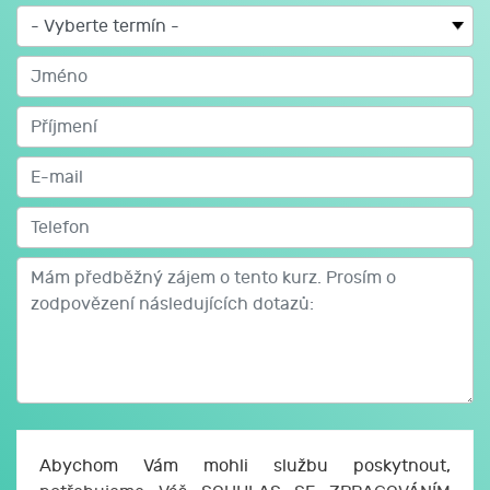
ani neabsolvovali celý kurz (aspoň 8 lekcí) u jiného
lektora SM Systému a cviky neovládají, absolvují úvodní
kurz SM Systému pro začátečníky + navazující
skupinové lekce. Na těchtou dvou kurzech se seznámí s
metodou SM systému, naučí se správně stát, chodit,
nastavit tělo, pracovat s pružným lanem + základní
sestavu cviků. Důvodem úvodního kurzu je pokročilost
cvičících na pravidelných skupinových lekcích, takže
začátečníci, kteří SM Systém nikdy necvičili potom
lekce brzdí. Takto se všichni dostanou na srovnatelnou
úroveň, aby bylo možné plynule pokračovat ve
skupinových lekcích a přidávat nové cviky.
Více zde: https://www.tcm-masaze.eu/sm-system-
brno/
Abychom Vám mohli službu poskytnout,