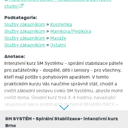
studio
Podkategorie:
Služby zákazníkům
»
Kosmetika
Služby zákazníkům
»
Manikúra/Pedikúra
Služby zákazníkům
»
Masáže
Služby zákazníkům
»
Ostatní
Anotace:
Intenzivní kurz SM Systému - spirální stabilizace páteře
pro začátečníky - dospělé, děti i seniory - pro všechny,
kteří mají potíže s pohybovým aparátem. V tomto
praktickém kurzu Vás naučíme správně stát, chodit a
cvičit základní sestavu cviků SM Systému, abyste mohli
cvičit doma. Úvodní kurz trvá 3-4 hodiny, navazující
skupinové lekce probíhají 1-2x týdně REHABILITACE +
LÉČBA + KONDICE = SM SYSTÉM
SM SYSTÉM - Spirální Stabilizace- intenzivní kurz
Popis kurzu:
Brno