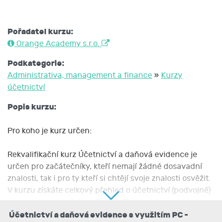
Pořadatel kurzu:
Orange Academy s.r.o.
Podkategorie:
Administrativa, management a finance
»
Kurzy
účetnictví
Popis kurzu:
Pro koho je kurz určen:
Rekvalifikační kurz Účetnictví a daňová evidence je
určen pro začátečníky, kteří nemají žádné dosavadní
znalosti, tak i pro ty kteří si chtějí svoje znalosti osvěžit.
V kurzu získáte celkový přehled o účetnictví (podvojné)
a daňové evidenci (jednoduché účetnictví).
Účetnictví a daňová evidence s využitím PC -