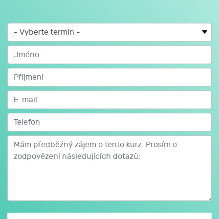
Základní pojmy
Zápis hospodářských operací
Výsledkové účty
Zásoby
Uzavření účetnictví a výsledek hospodářských operací
Majetek
Mzdy
Kurzové rozdíly
Časové rozlišení