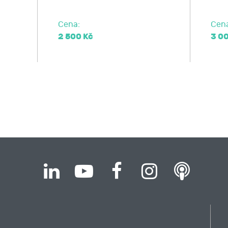
elnost údajů,
ost u Úřadu pro ochranu osobních údajů nebo se obrátit na 
Cena:
Cen
2 500 Kč
3 0