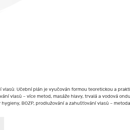
 vlasů: Učební plán je vyučován formou teoretickou a prakti
ání vlasů – více metod, masáže hlavy, trvalá a vodová ondul
y hygieny, BOZP, prodlužování a zahušťování vlasů – metoda 