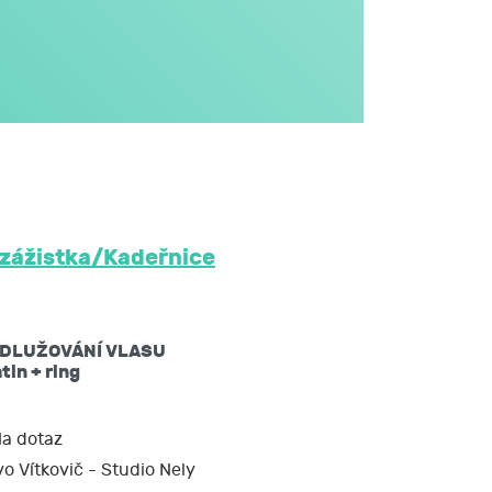
omto formuláři,
JCMM.
větším rozsahu
dále v obecném
i na aktivitách
třetím osobám
 JCMM na dobu
izážistka/Kadeřnice
ů mám právo:
DLUŽOVÁNÍ VLASU
žádat si kopii
tin + ring
 nebo opravit,
a dotaz
vo Vítkovič - Studio Nely