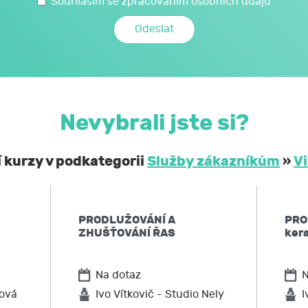
 svých osobních a citlivých údajů, které jsem uvedl/a v t
Souhlasím se zpracováním osobních údajů
é JCMM poskytnu při kariérovém poradenství realizovaném 
mi a citlivými údaji může JCMM nakládat způsobem a v nej
zákoně č. 110/2019 Sb., o zpracování osobních údajů, a 
ochraně osobních údajů č. 2016/679, a to za účelem mé účast
Nevybrali jste si?
obní a citlivé údaje neposkytne bez mého souhlasu 
ontrolních a nadřízených orgánů. Svůj souhlas uděluji
í kurzy v podkategorii
Služby zákazníkům
»
V
í, že podle obecného nařízení EU o ochraně osobních údaj
 kdykoliv zpět,
PRODLUŽOVÁNÍ A
PRO
po JCMM informaci, jaké moje osobní údaje zpracovává, 
ZHUŠŤOVÁNÍ ŘAS
kera
ů,
u JCMM přístup k těmto údajům a tyto nechat aktualizovat
Na dotaz
N
ožadovat omezení zpracování,
po JCMM výmaz těchto osobních údajů
lová
Ivo Vítkovič - Studio Nely
I