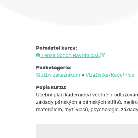
Pořadatel kurzu:
Lenka Schön Navrátilová
Podkategorie:
Služby zákazníkům
»
Vizážistka/Kadeřnice
Popis kurzu:
Učební plán kadeřnictví včetně prodlužování
základy pánských a dámských střihů, melírov
materiálem, mytí vlasů, psychologie, základ