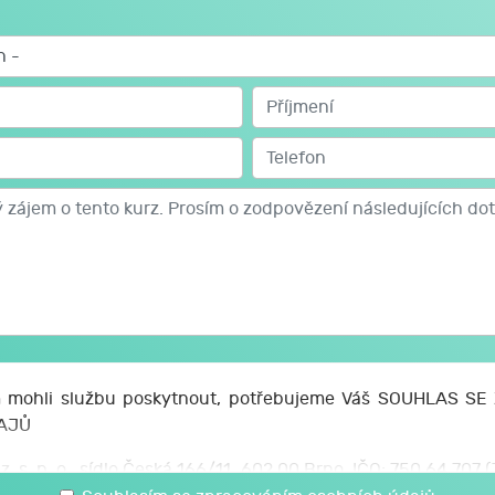
mohli službu poskytnout, potřebujeme Váš SOUHLAS S
AJŮ
z. s. p. o., sídlo Česká 166/11, 602 00 Brno, IČO: 750 64 707