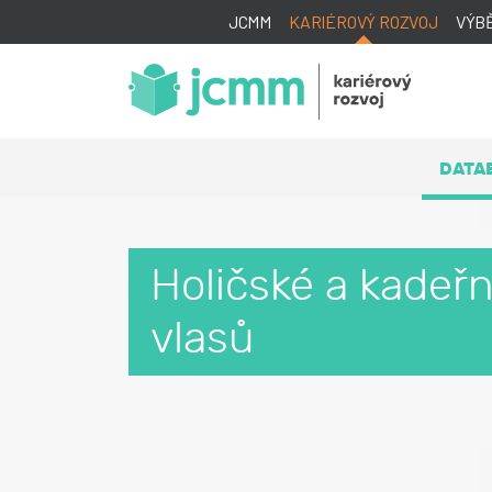
JCMM
KARIÉROVÝ ROZVOJ
VÝB
DATA
Holičské a kadeř
vlasů