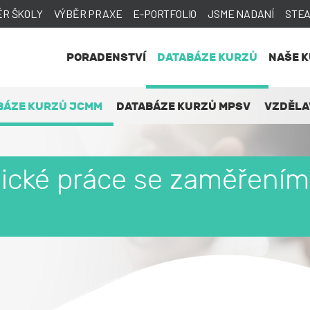
ĚR ŠKOLY
VÝBĚR PRAXE
E-PORTFOLIO
JSME NADANÍ
STE
PORADENSTVÍ
DATABÁZE KURZŮ
NAŠE 
BÁZE KURZŮ JCMM
DATABÁZE KURZŮ MPSV
VZDĚLA
nické práce se zaměřením