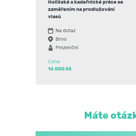
Holičské a kadeřnické práce se
zaměřením na prodlužování
vlasů
Na dotaz
Brno
Prezenční
Cena
16 000 Kč
Máte otázk