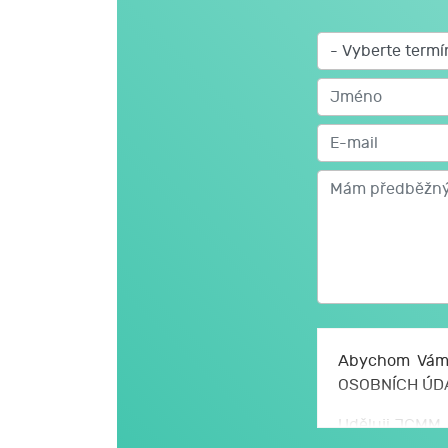
Abychom Vám 
OSOBNÍCH ÚD
Uděluji JCMM, 