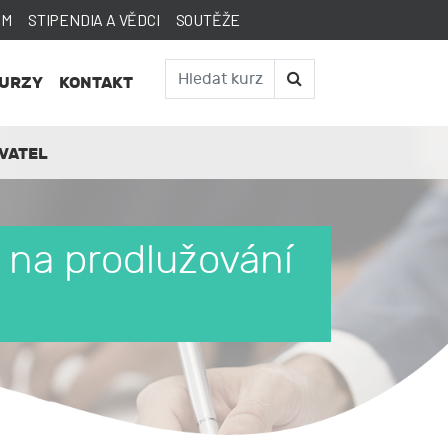
AM
STIPENDIA A VĚDCI
SOUTĚŽE
KURZY
KONTAKT
VATEL
 na prodlužování