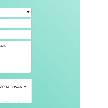
E ZPRACOVÁNÍM
 (JCMM) souhlas