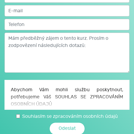
Abychom Vám mohli službu poskytnout,
potřebujeme Váš SOUHLAS SE ZPRACOVÁNÍM
OSOBNÍCH ÚDAJŮ
Uděluji JCMM, z. s. p. o., sídlo Česká 166/11, 602
Souhlasím se zpracováním osobních údajů
00 Brno, IČO: 750 64 707 (JCMM) souhlas se
zpracováním svých osobních a citlivých údajů,