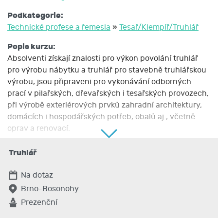
Podkategorie:
Technické profese a řemesla
»
Tesař/Klempíř/Truhlář
Popis kurzu:
Absolventi získají znalosti pro výkon povolání truhlář
pro výrobu nábytku a truhlář pro stavebně truhlářskou
výrobu, jsou připraveni pro vykonávání odborných
prací v pilařských, dřevařských i tesařských provozech,
při výrobě exteriérových prvků zahradní architektury,
domácích i hospodářských potřeb, obalů aj., včetně
oprav a renovací.
Nabyté znalosti a dovednosti:
Truhlář
Cílem vzdělávacího programu je připravit kvalifikované
odborníky v oboru, vybavené odbornými znalostmi a
Na dotaz
dovednostmi v oblasti zpracování dřeva a výroby
Brno-Bosonohy
nábytku.
Prezenční