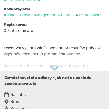
Podkategorie:
Administrativa, management a finance
»
Personalista
Popis kurzu:
Obsah semináře:
Kolektivní vyjednávání z pohledu pracovního práva a
vyjednávacích metod pro zaměstnavatele
Jak zvládnout kolektivní vyjednávání ze strany
zaměstnavatelů
Zaměstnavatel a odbory – jak na to z pohledu
Jak zvládnout komunikaci s odborovou organizací –
zaměstnavatele
zaměstnavatele a odborová organizace
Na dotaz
Zhodnocení kolektivního vyjednávání – kolektivních
Brno
smluv v roce 2019 s výhledem do roku 2020
Prezenční