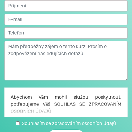
podnikové kolektivní smlouvy, jeden zaměstnavatel a
více kolektivních smluv). Účastníci kolektivních smluv
(odborové profesní svazy, podnikové odborové
organizace, regionální odborové organizace,
zaměstnavatelské svazy, podnikatelé). Obsah
kolektivních smluv (zákonný obsah kolektivní smlouvy,
smluvní ujednání v kolektivních smlouvách, co lze
sjednat pouze v kolektivní smlouvě). Uzavírání
kolektivních smluv, jejich forma, platnost, závaznost a
účinnost. Uložení kolektivních smluv a seznámení s
jejich obsahem. Formy pracovního boje (stávka a
výluka). Spory vzniklé z kolektivního vyjednávání, role
zprostředkovatele a rozhodce při uzavírání kolektivních
Abychom Vám mohli službu poskytnout,
smluv.
potřebujeme Váš SOUHLAS SE ZPRACOVÁNÍM
Zaměstnavatel a odborová organizace – podrobný
OSOBNÍCH ÚDAJŮ
rozbor jednotlivých ustanovení zákoníku práce s tím
souvisejících
Uděluji JCMM, z. s. p. o., sídlo Česká 166/11, 602
Souhlasím se zpracováním osobních údajů
Postavení odborové organizace u zaměstnavatele.
00 Brno, IČO: 750 64 707 (JCMM) souhlas se