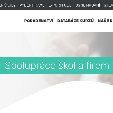
ĚR ŠKOLY
VÝBĚR PRAXE
E-PORTFOLIO
JSME NADANÍ
STE
PORADENSTVÍ
DATABÁZE KURZŮ
NAŠE 
 Spolupráce škol a firem