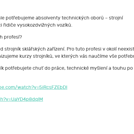
c ale potřebujeme absolventy technických oborů – strojní
či řidiče vysokozdvižných vozíků.
h profesí?
strojník sklářských zařízení. Pro tuto profesi v okolí neexi
anizujeme kurzy strojníků, ve kterých vás naučíme vše potřeb
ojník potřebujete chuť do práce, technické myšlení a touhu
ube.com/watch?v=5iRcsFZEbDI
tch?v=UaYD4p8dqlM