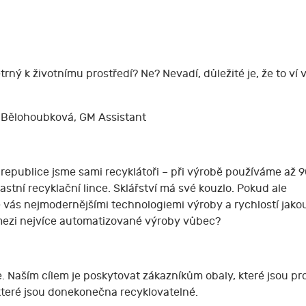
trný k životnímu prostředí? Ne? Nevadí, důležité je, že to ví 
ína Bělohoubková, GM Assistant
republice jsme sami recyklátoři – při výrobě používáme až 
astní recyklační lince. Sklářství má své kouzlo. Pokud ale
 vás nejmodernějšími technologiemi výroby a rychlostí jako
ří mezi nejvíce automatizované výroby vůbec?
. Naším cílem je poskytovat zákazníkům obaly, které jsou pr
které jsou donekonečna recyklovatelné.