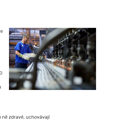
ve
90
u
o ně zdravé, uchovávají