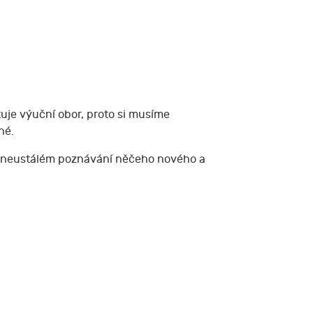
stuje výuční obor, proto si musíme
né.
 po neustálém poznávání něčeho nového a