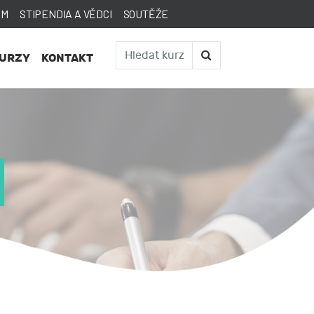
AM
STIPENDIA A VĚDCI
SOUTĚŽE
KURZY
KONTAKT