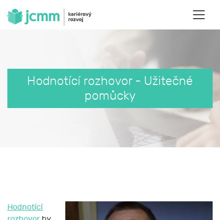
Hodnotící rozhovor - Užitečné
pomůcky
Hodnotící
rozhovor
by