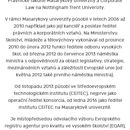
Právnické fakultě Masarykovy univerzity a Corporate
Law na Nottingham Trent University.
V rámci Masarykovy univerzity působil v letech 2006 až
2010 například jako její kancléř a posléze ředitel
právních a korporátních vztahů. Na Ministerstvu
školství, mládeže a tělovýchovy vykonával od prosince
2010 do února 2012 funkci ředitele odboru vysokých
škol, od března 2012 do července 2013 náměstka
ministra s odpovědností za oblast legislativy, strategie,
mezinárodních vztahů a záležitostí Evropské unie (od
května 2012 také prvního náměstka ministra).
Od listopadu 2013 působí ve Středoevropském
technologickém institutu (CEITEC), nejprve jako
operační ředitel konsorcia, od ledna 2016 jako ředitel
institutu CEITEC na Masarykově univerzitě.
Je místopředsedou odvolacího výboru Evropského
registru agentur pro kvalitu ve vysokém školství (EQAR),