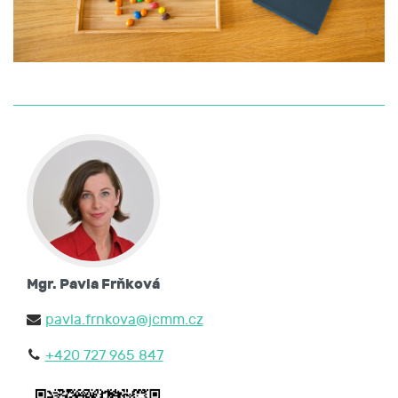
Mgr. Pavla Frňková
pavla.frnkova@jcmm.cz
+420 727 965 847