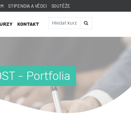
AM
STIPENDIA A VĚDCI
SOUTĚŽE
KURZY
KONTAKT
T - Portfolia