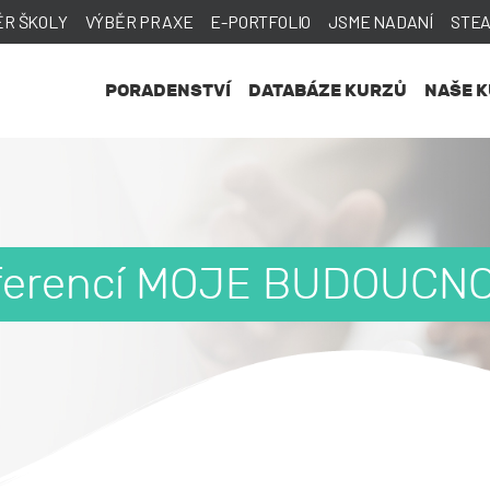
ĚR ŠKOLY
VÝBĚR PRAXE
E-PORTFOLIO
JSME NADANÍ
STE
PORADENSTVÍ
DATABÁZE KURZŮ
NAŠE 
nferencí MOJE BUDOUCNOS