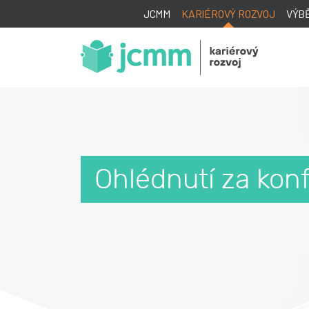
JCMM
KARIÉROVÝ ROZVOJ
VÝB
Ohlédnutí za ko