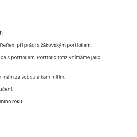
T:
flexi při práci s žákovským portfoliem.
e s portfoliem. Portfolio totiž vnímáme jako
co mám za sebou a kam mířím.
 učení.
lního roku!