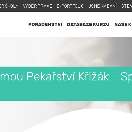
ĚR ŠKOLY
VÝBĚR PRAXE
E-PORTFOLIO
JSME NADANÍ
STE
PORADENSTVÍ
DATABÁZE KURZŮ
NAŠE 
mou Pekařství Křižák - S