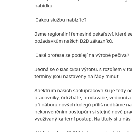
nabídku.
Jakou službu nabízíte?
Jsme regionální řemeslné pekařství, které s
požadavkům našich B2B zákazníků.
Jaké profese se podílejí na výrobě pečiva?
Jedná se o klasickou výrobu, s rozdílem v to
termíny jsou nastaveny na řády minut.
Spektrum našich spolupracovníků je tedy od 
pracovníky, údržbáře, prodavače, vedoucí a ří
při náboru nových kolegů příliš nedbáme na 
nekonvenčním postupům si stejně nové praco
využívaný karierní postup. Na tituly si u ná