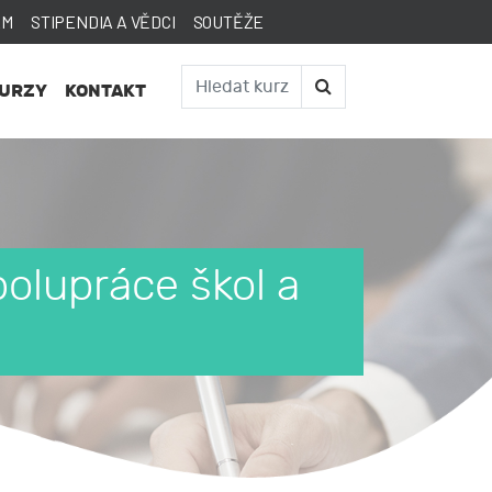
AM
STIPENDIA A VĚDCI
SOUTĚŽE
KURZY
KONTAKT
polupráce škol a