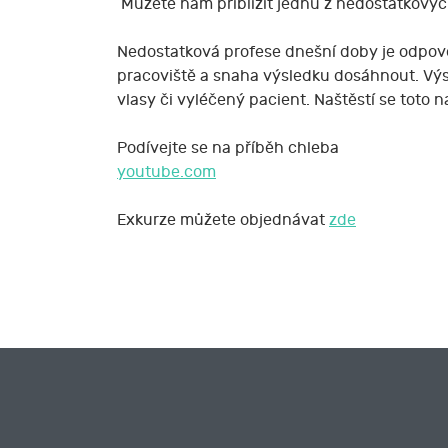
Můžete nám přiblížit jednu z nedostatkovýc
Nedostatková profese dnešní doby je odpověd
pracoviště a snaha výsledku dosáhnout. Výsl
vlasy či vyléčený pacient. Naštěstí se toto na
Podívejte se na příběh chleba
youtube.com
Exkurze můžete objednávat
zde