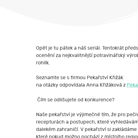
Opět je tu pátek a náš seriál. Tentokrát pře
ocenění za nejkvalitnější potravinářský výr
rohlík.
Seznamte se s firmou Pekařství Křižák
na otázky odpovídala Anna Křižáková z
Pekař
Čím se odlišujete od konkurence?
Naše pekařství je výjimečné tím, že pro peči
recepturách a postupech, které vyhledáváme
dalekém zahraničí. V pekařství si zakládáme 
které pokud možno pochází z místního region