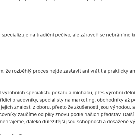
e specializuje na tradiční pečivo, ale zároveň se nebráním
m, že rozběhlý proces nejde zastavit ani vrátit a prakticky 
výrobních specialistů pekařů a míchačů, přes výrobní dělník
dící pracovníky, specialisty na marketing, obchodníky až po ř
jejich znalosti z oboru, přesto že zkušenosti jsou výhodou, 
vníky zaučíme od píky znovu podle našich představ. Další v
s nehrajeme, daleko důležitější jsou schopnosti a dosažené vý