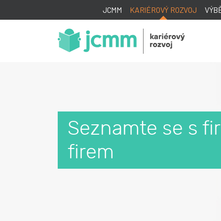
JCMM
KARIÉROVÝ ROZVOJ
VÝB
Seznamte se s fir
firem