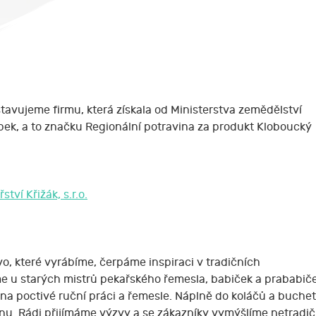
dstavujeme firmu, která získala od Ministerstva zemědělství
obek, a to značku Regionální potravina za produkt Kloboucký
ství Křižák, s.r.o.
vo, které vyrábíme, čerpáme inspiraci v tradičních
 u starých mistrů pekařského řemesla, babiček a prababiče
na poctivé ruční práci a řemesle. Náplně do koláčů a buchet
u. Rádi přijímáme výzvy a se zákazníky vymýšlíme netradiční