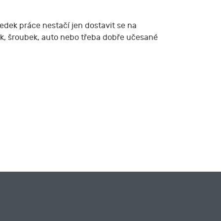
edek práce nestačí jen dostavit se na
lík, šroubek, auto nebo třeba dobře učesané