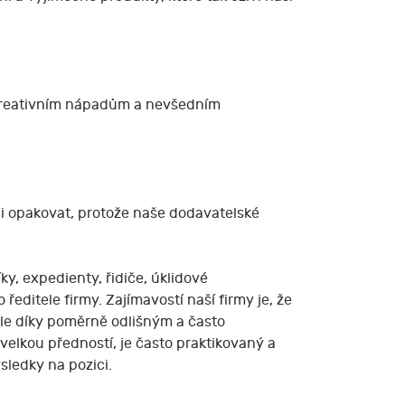
e kreativním nápadům a nevšedním
ani opakovat, protože naše dodavatelské
y, expedienty, řidiče, úklidové
editele firmy. Zajímavostí naší firmy je, že
ale díky poměrně odlišným a často
elkou předností, je často praktikovaný a
sledky na pozici.