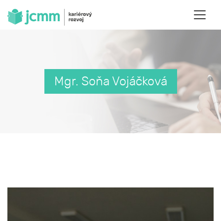
Mgr. Soňa Vojáčková