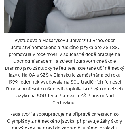
Vystudovala Masarykovu univerzitu Brno, obor
učitelství německého a ruského jazyka pro ZŠ i SŠ,
promovala v roce 1998. V současné době pracuje na
Obchodní akademii a střední zdravotnické škole
Blansko jako zástupkyně ředitele, kde také učí německý
jazyk. Na OA a SZŠ v Blansku je zaměstnána od roku
1999, jeden rok vyučovala na SOU tradičních řemesel
Brno a profesní zkušenosti doplnila také výukou cizích
jazyků na SOU Tega Blansko a ZŠ Blansko Nad
Čertovkou.
Ráda tvoří a spolupracuje na přípravě okresních kol
Olympiády z německého jazyka, připravuje žáky školy
na výjezdy na praxi do zahraničí v rámci projektu