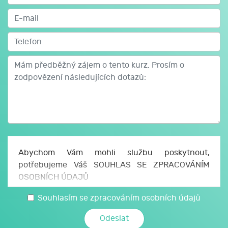
Teoretická příprava – 4 hodiny (prezenčně).
Praktická příprava – 6 hodin.
Zkouška se skládá z:
Písemného testu – cca 2 hodiny.
Praktické zkoušky – cca 8 hodin + čas na přípravu.
Abychom Vám mohli službu poskytnout,
Po úspěšném vykonání zkoušky obdržíte Osvědčení,
potřebujeme Váš SOUHLAS SE ZPRACOVÁNÍM
které má platnost 5 let.
OSOBNÍCH ÚDAJŮ
Jak se mám přihlásit
Uděluji JCMM, z. s. p. o., sídlo Česká 166/11, 602
Souhlasím se zpracováním osobních údajů
Pokud máte o kurz zájem, stačí udělat tyto 3
00 Brno, IČO: 750 64 707 (JCMM) souhlas se
jednoduché kroky:
zpracováním svých osobních a citlivých údajů,