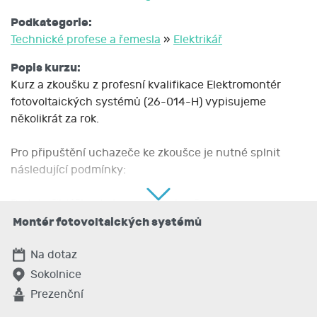
Podkategorie:
Technické profese a řemesla
»
Elektrikář
Popis kurzu:
Kurz a zkoušku z profesní kvalifikace Elektromontér
fotovoltaických systémů (26-014-H) vypisujeme
několikrát za rok.
Pro připuštění uchazeče ke zkoušce je nutné splnit
následující podmínky:
Podat přihlášku do kurzu a ke zkoušce.
Doložit potvrzení o zdravotní způsobilosti.
Montér fotovoltaických systémů
Doložit Osvědčení o elektrotechnické způsobilosti (
vyhláška č. 50/1978 Sb./ nebo NV č. 194/2022 Sb.
Na dotaz
Sokolnice
Před zahájením zkoušky je uchazeč povinen prokázat
Prezenční
svoji totožnost průkazem totožnosti.