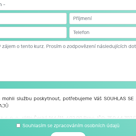
mohli službu poskytnout, potřebujeme Váš SOUHLAS S
AJŮ
z. s. p. o., sídlo Česká 166/11, 602 00 Brno, IČO: 750 64 707
 svých osobních a citlivých údajů, které jsem uvedl/a v t
Souhlasím se zpracováním osobních údajů
é JCMM poskytnu při kariérovém poradenství realizovaném 