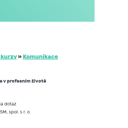
větším rozsahu
dále v obecném
i na aktivitách
třetím osobám
 JCMM na dobu
 kurzy
»
Komunikace
ů mám právo:
a v profesním životě
žádat si kopii
 nebo opravit,
a dotaz
SM, spol. s r. o.
soud.