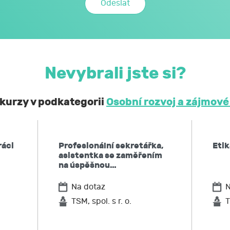
mi a citlivými údaji může JCMM nakládat způsobem a v nej
zákoně č. 110/2019 Sb., o zpracování osobních údajů, a 
ochraně osobních údajů č. 2016/679, a to za účelem mé účast
Nevybrali jste si?
obní a citlivé údaje neposkytne bez mého souhlasu 
ontrolních a nadřízených orgánů. Svůj souhlas uděluji
 kurzy v podkategorii
Osobní rozvoj a zájmové
í, že podle obecného nařízení EU o ochraně osobních údaj
 kdykoliv zpět,
ráci
Profesionální sekretářka,
Etik
po JCMM informaci, jaké moje osobní údaje zpracovává, 
asistentka se zaměřením
ů,
na úspěšnou…
u JCMM přístup k těmto údajům a tyto nechat aktualizovat
Na dotaz
N
ožadovat omezení zpracování,
po JCMM výmaz těchto osobních údajů
TSM, spol. s r. o.
T
elnost údajů,
ost u Úřadu pro ochranu osobních údajů nebo se obrátit na 