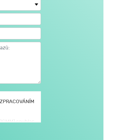
E ZPRACOVÁNÍM
 (JCMM) souhlas
omto formuláři,
JCMM.