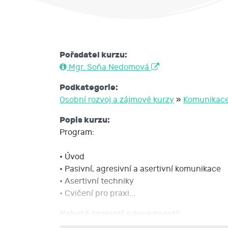
Pořadatel kurzu:
Mgr. Soňa Nedomová
Podkategorie:
Osobní rozvoj a zájmové kurzy
»
Komunikac
Popis kurzu:
Program:
• Úvod
• Pasivní, agresivní a asertivní komunikace
• Asertivní techniky
• Cvičení pro praxi...
Nabyté znalosti a dovednosti:
Posluchači si ujasní pojmy a konfrontují svoje