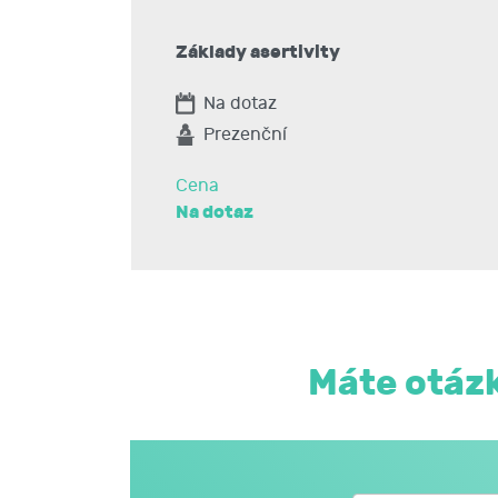
pasivní chování či jednání.
Základy asertivity
Na dotaz
Prezenční
Cena
Na dotaz
Máte otázk