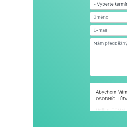
Abychom Vám 
OSOBNÍCH ÚD
Uděluji JCMM, 
se zpracováním
a údajů, kter