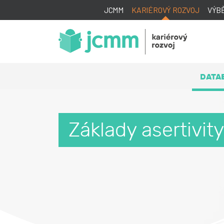
JCMM
KARIÉROVÝ ROZVOJ
VÝB
DATA
Základy asertivity