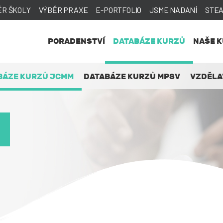
ĚR ŠKOLY
VÝBĚR PRAXE
E-PORTFOLIO
JSME NADANÍ
STE
PORADENSTVÍ
DATABÁZE KURZŮ
NAŠE 
BÁZE KURZŮ JCMM
DATABÁZE KURZŮ MPSV
VZDĚLA