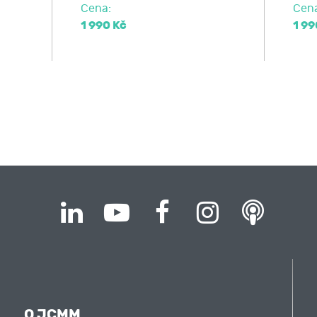
Cena:
Cen
1 990 Kč
1 99
O JCMM