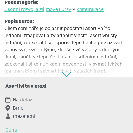
Podkategorie:
Osobní rozvoj a zájmové kurzy
»
Komunikace
Popis kurzu:
Cílem semináře je objasnit podstatu asertivního
jednání, zmapovat a zvládnout vlastní asertivní styl
jednání, zdokonalit schopnost lépe hájit a prosazovat
zájmy své, svého týmu, zlepšit své vztahy s druhými
lidmi, naučit se lépe čelit manipulativnímu jednání,
zdokonalit si komunikační dovednosti v symetrických
(partnerských) i asymetrických vztazích (např.
podřízený vs. nadřízený).
Obsah semináře: Asertivita jako jeden z nástrojů
Asertivita v praxi
komunikace. Negativa a pozitiva asertivity. Reakce na
problém, pasivní a agresivní jednání. Asertivní práva,
Na dotaz
včetně praktické aplikace. Kognitivní rekonstrukce.
Brno
Asertivní techniky, jejich použití. Aktivní naslouchání,
Prezenční
reakce zpětnou vazbou. Negativní dotazování,
negativní aserce, kritika a reakce na ni. Zpětná vazba s
Cena