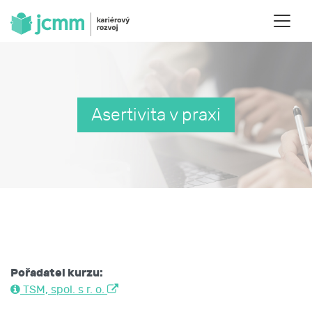
Asertivita v praxi
Pořadatel kurzu:
TSM, spol. s r. o.