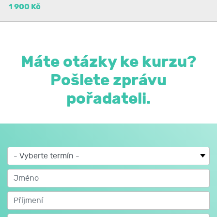
účastníky, problémové oblasti, vysvětlení, diskuse.
1 900 Kč
Máte otázky ke kurzu?
Pošlete zprávu
pořadateli.