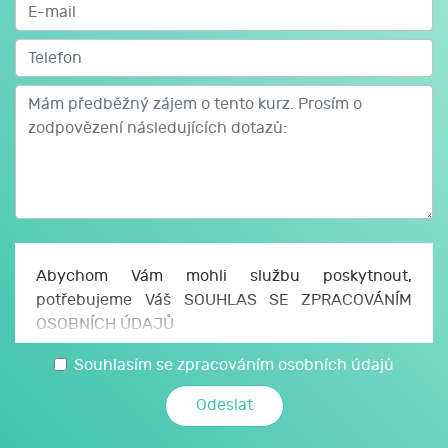
Abychom Vám mohli službu poskytnout,
potřebujeme Váš SOUHLAS SE ZPRACOVÁNÍM
OSOBNÍCH ÚDAJŮ
Uděluji JCMM, z. s. p. o., sídlo Česká 166/11, 602
Souhlasím se zpracováním osobních údajů
00 Brno, IČO: 750 64 707 (JCMM) souhlas se
zpracováním svých osobních a citlivých údajů,
které jsem uvedl/a v tomto formuláři, a údajů,