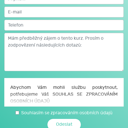
Metody výuky
Výklad podpořený prezentací. Hlavní důraz v kurzu je
kladen na praktický nácvik cviků na uvolnění očního
napětí, posílení očních svalů, nácvik mrkání, oční
relaxační cvičení. Každý účastník obdrží výukový
manuál.
Abychom Vám mohli službu poskytnout,
potřebujeme Váš SOUHLAS SE ZPRACOVÁNÍM
OSOBNÍCH ÚDAJŮ
Uděluji JCMM, z. s. p. o., sídlo Česká 166/11, 602
Souhlasím se zpracováním osobních údajů
00 Brno, IČO: 750 64 707 (JCMM) souhlas se
zpracováním svých osobních a citlivých údajů,