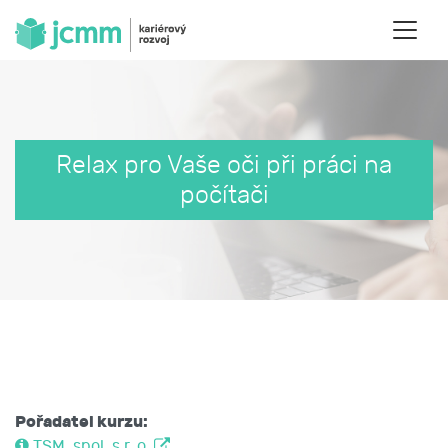
Relax pro Vaše oči při práci na
počítači
Pořadatel kurzu:
TSM, spol. s r. o.