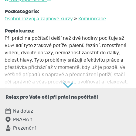
Podkategorie:
Osobní rozvoj a zájmové kurzy
»
Komunikace
Popis kurzu:
Při práci na počítači delší než dvě hodiny pociťuje až
80% lidí tyto zrakové potíže: pálení, řezání, rozostřené
vidění, dvojité obrazy, nemožnost zaostřit do dálky,
bolest hlavy. Tyto problémy snižují efektivitu práce a
přestávka přichází až v momentě, kdy už je pozdě. Ve
většině případů k nápravě a předcházení potíží, stačí
oči správně a včas procvičovat, uvolňovat a relaxovat.
Speciální cviky a sestavy oči uvolní, prokrví a vyživí,
správné mrkání oči zvlhčí, cviky na posílení očních
Relax pro Vaše oči při práci na počítači
svalů zlepší zaostřování a oddálí stárnutí oka. Oční
gymnastika procvičuje svaly oka, dodává oku živiny,
Na dotaz
oko není jednostranně namáháno, je uvolněno,
PRAHA 1
relaxováno a regenerováno.
Prezenční
Výukové cíle