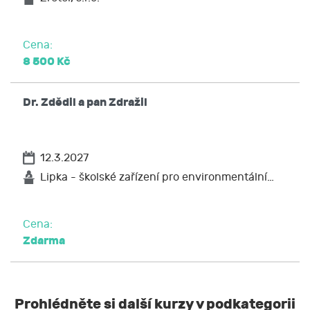
na přenositelnost údajů,
podat stížnost u Úřadu pro ochranu osobních
Cena:
údajů nebo se obrátit na soud.
8 500 Kč
Dr. Zdědil a pan Zdražil
12.3.2027
Lipka - školské zařízení pro environmentální…
Cena:
Zdarma
Prohlédněte si další kurzy v podkategorii