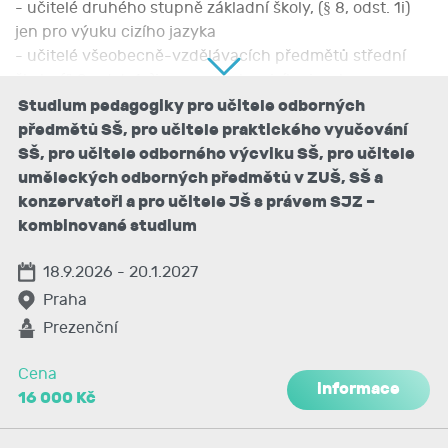
- učitelé druhého stupně základní školy, (§ 8, odst. 1i)
jen pro výuku cizího jazyka
- učitelé všeobecně-vzdělávacích předmětů střední
školy, (§ 9, odst. 1g)jen pro výuku cizího jazyka
- učitelé odborných předmětů střední školy (§ 9, odst.
Studium pedagogiky pro učitele odborných
2d odst. 3)
předmětů SŠ, pro učitele praktického vyučování
- učitelé praktického vyučování střední školy (§ 9, odst.
SŠ, pro učitele odborného výcviku SŠ, pro učitele
3a, b, c, odst. 3)
uměleckých odborných předmětů v ZUŠ, SŠ a
- učitelé odborného výcviku střední školy (§ 9, odst. 5)
konzervatoři a pro učitele JŠ s právem SJZ –
- učitelé uměleckých odborných předmětů v ZUŠ, SUŠ
kombinované studium
a konzervatoří (§ 10, odst. 1 a, f, g, h)
- učitelé jazykové školy s právem státní jazykové
18.9.2026 - 20.1.2027
zkoušky (§ 12, písmeno c)
Praha
Prezenční
Nabyté znalosti a dovednosti:
Absolvent získá znalosti a dovednosti v oblasti
Cena
pedagogiky a psychologie, které podmiňují výkon
informace
16 000 Kč
činnosti učitele.