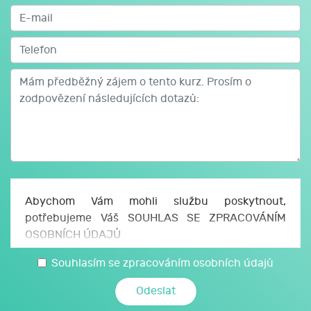
Abychom Vám mohli službu poskytnout,
potřebujeme Váš SOUHLAS SE ZPRACOVÁNÍM
OSOBNÍCH ÚDAJŮ
Uděluji JCMM, z. s. p. o., sídlo Česká 166/11, 602
Souhlasím se zpracováním osobních údajů
00 Brno, IČO: 750 64 707 (JCMM) souhlas se
zpracováním svých osobních a citlivých údajů,