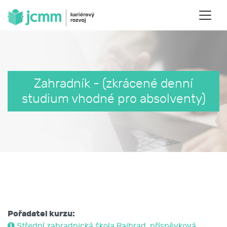
Zahradník - (zkrácené denní
studium vhodné pro absolventy)
Pořadatel kurzu:
Střední zahradnická škola Rajhrad, příspěvková