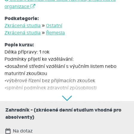
organizace
Podkategorie:
Zkrácená studia
»
Ostatní
Zkrácená studia
»
Řemesla
Popis kurzu:
Délka přípravy: 1 rok
Podmínky přijetí ke vzdělávání:
•dosažené střední vzdělání s výučním listem nebo
maturitní zkouškou
•výběrové řízení bez přijímacích zkoušek
•splnění podmínek zdravotní způsobilosti
Způsob zakončení: závěrečná zkouška s výučním listem
Druh vzdělání: zkrácené střední odborné vzdělání
Zahradník - (zkrácené denní studium vhodné pro
Forma studia: denní
absolventy)
Na dotaz