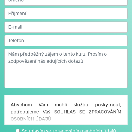
Abychom Vám mohli službu poskytnout,
potřebujeme Váš SOUHLAS SE ZPRACOVÁNÍM
OSOBNÍCH ÚDAJŮ
Uděluji JCMM, z. s. p. o., sídlo Česká 166/11, 602
Souhlasím se zpracováním osobních údajů