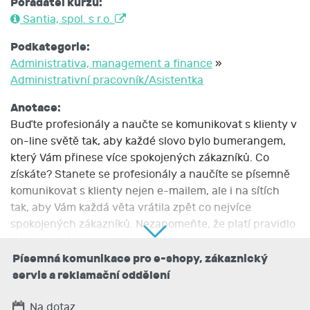
Pořadatel kurzu:
Santia, spol. s r.o.
Podkategorie:
Administrativa, management a finance
»
Administrativní pracovník/Asistentka
Anotace:
Buďte profesionály a naučte se komunikovat s klienty v
on-line světě tak, aby každé slovo bylo bumerangem,
který Vám přinese více spokojených zákazníků. Co
získáte? Stanete se profesionály a naučíte se písemně
komunikovat s klienty nejen e-mailem, ale i na sítích
tak, aby Vám každá věta vrátila zpět co nejvíce
spokojených zákazníků. Nezapomeňte, že platí pravidlo
ZÁKAS = ZÁleží na KAždém Slově. Naučíme Vás, jak
toho využít ve svůj prospěch.
Písemná komunikace pro e-shopy, zákaznický
servis a reklamační oddělení
Popis kurzu:
Vhodné reakce na všudypřítomnou kritiku – od
Na dotaz