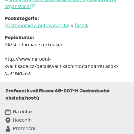
organizace
Podkategorie:
Gastronomie a potravinářství
»
Číšník
Popis kurzu:
Bližší informace o zkoušce:
http://www.narodni-
kvalifikace.cz/detailKvalifikacnihoStandardu.aspx?
s=31&id=63
Profesní kvalifikace 65-007-H Jednoduchá
obsluha hostů
Na dotaz
Hodonín
Prezenční