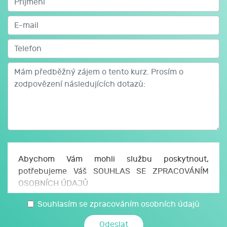
Abychom Vám mohli službu poskytnout,
potřebujeme Váš SOUHLAS SE ZPRACOVÁNÍM
OSOBNÍCH ÚDAJŮ
Uděluji JCMM, z. s. p. o., sídlo Česká 166/11, 602
Souhlasím se zpracováním osobních údajů
00 Brno, IČO: 750 64 707 (JCMM) souhlas se