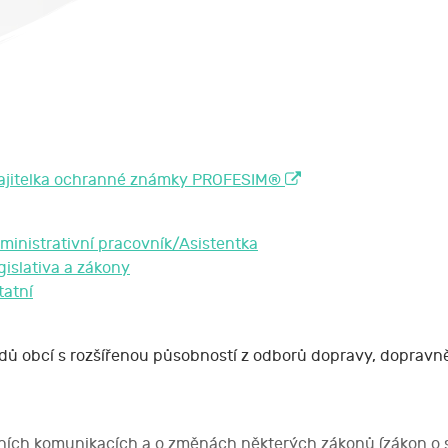
majitelka ochranné známky PROFESIM®
ministrativní pracovník/Asistentka
gislativa a zákony
tatní
ů obcí s rozšířenou působností z odborů dopravy, dopravně-
ích komunikacích a o změnách některých zákonů (zákon o si