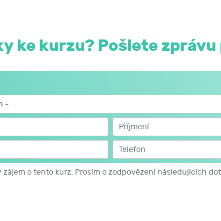
mi státy;
h obecních úřadů obcí s rozšířenou působností.
y ke kurzu? Pošlete zprávu 