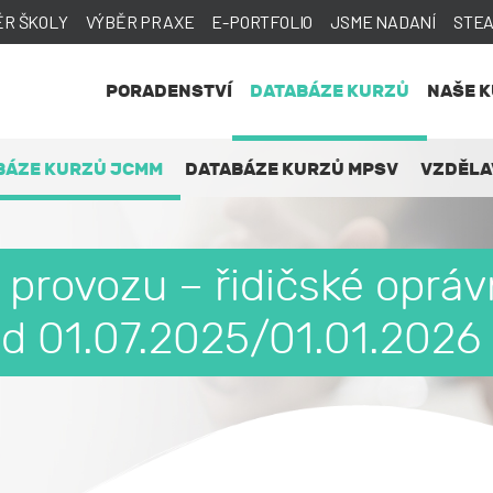
ĚR ŠKOLY
VÝBĚR PRAXE
E-PORTFOLIO
JSME NADANÍ
STE
PORADENSTVÍ
DATABÁZE KURZŮ
NAŠE 
BÁZE KURZŮ JCMM
DATABÁZE KURZŮ MPSV
VZDĚLA
 provozu – řidičské oprávn
od 01.07.2025/01.01.2026