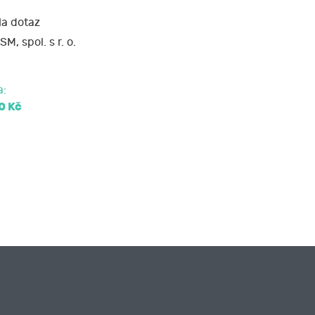
a dotaz
SM, spol. s r. o.
a:
0 Kč