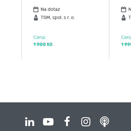
Na dotaz
N
TSM, spol. s r. o.
T
Cena:
Cen
1 900 Kč
1 99