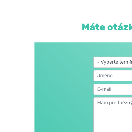
9. výměny řidičských průkazů vydaných cizí
10. poznatky a příklady z praxe jednotlivýc
Máte otázk