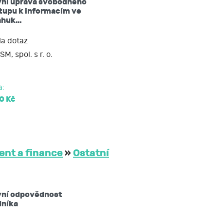
vní úprava svobodného
tupu k informacím ve
ahuk…
a dotaz
SM, spol. s r. o.
a:
0 Kč
nt a finance
»
Ostatní
vní odpovědnost
dníka