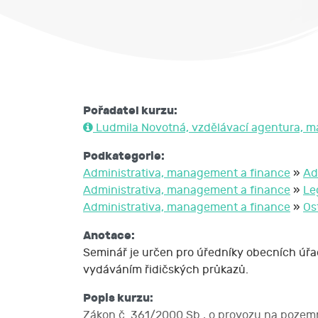
Pořadatel kurzu:
Ludmila Novotná, vzdělávací agentura, 
Podkategorie:
Administrativa, management a finance
»
Ad
Administrativa, management a finance
»
Le
Administrativa, management a finance
»
Os
Anotace:
Seminář je určen pro úředníky obecních úřad
vydáváním řidičských průkazů.
Popis kurzu:
Zákon č. 361/2000 Sb., o provozu na pozemn