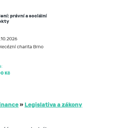
žádat si kopii
ení: právní a sociální
ekty
 nebo opravit,
.10.2026
iecézní charita Brno
soud.
a:
00 Kč
inance
»
Legislativa a zákony