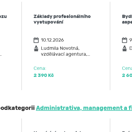
 kdykoliv zpět,
po JCMM informaci, jaké moje osobní údaje zpracovává, 
ozu
Základy profesionálního
Bydl
ů,
vystupování
asp
u JCMM přístup k těmto údajům a tyto nechat aktualizovat
ožadovat omezení zpracování,
10.12.2026
9
po JCMM výmaz těchto osobních údajů
elnost údajů,
Ludmila Novotná,
D
…
vzdělávací agentura,…
ost u Úřadu pro ochranu osobních údajů nebo se obrátit na 
Cena:
Cen
2 390 Kč
2 6
 podkategorii
Administrativa, management a f