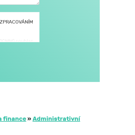
E ZPRACOVÁNÍM
 (JCMM) souhlas
omto formuláři,
JCMM.
větším rozsahu
dále v obecném
i na aktivitách
třetím osobám
 JCMM na dobu
a finance
»
Administrativní
ů mám právo: