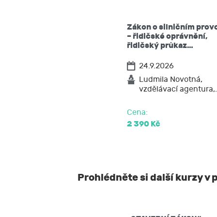
vzít souhlas
požadovat 
Zákon o silničním prov
těchto údaj
– řidičské oprávnění,
vyžádat si 
řidičský průkaz…
popřípadě p
24.9.2026
požadovat 
na přenosit
Ludmila Novotná,
vzdělávací agentura,
podat stížn
Cena:
2 390 Kč
Prohlédněte si další kurzy v