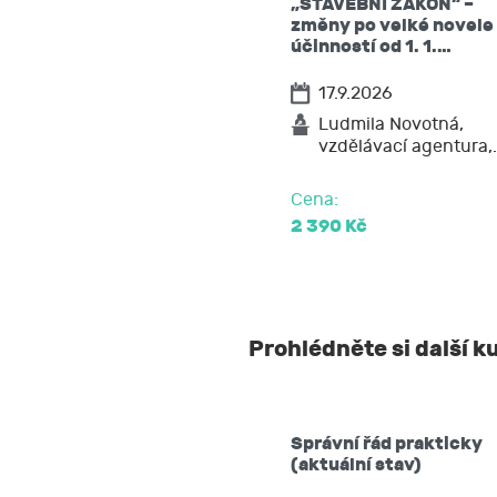
„STAVEBNÍ ZÁKON“ –
změny po velké novele
účinností od 1. 1.…
17.9.2026
Ludmila Novotná,
vzdělávací agentura,
Cena:
2 390 Kč
Prohlédněte si další k
Správní řád prakticky
(aktuální stav)