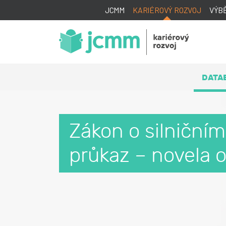
JCMM
KARIÉROVÝ ROZVOJ
VÝB
DATA
Zákon o silničním
průkaz – novela 