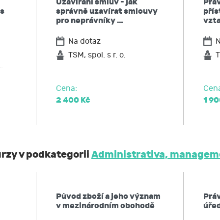
Uzavírání smluv - jak
Prá
 s
správně uzavírat smlouvy
přís
pro neprávníky …
vzt
Na dotaz
N
TSM, spol. s r. o.
T
…
Cena:
Cen
2 400 Kč
1 90
urzy v podkategorii
Administrativa, manageme
Původ zboží a jeho význam
Prá
v mezinárodním obchodě
úře