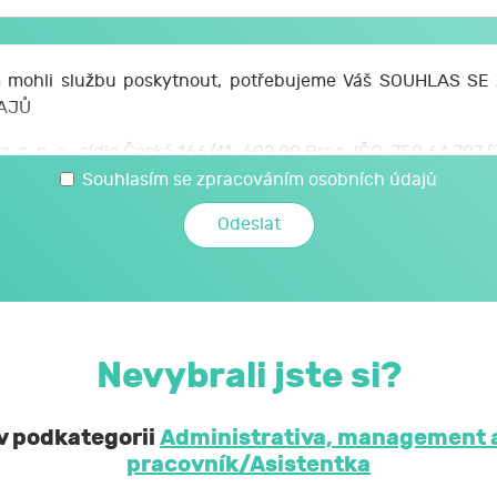
mohli službu poskytnout, potřebujeme Váš SOUHLAS S
AJŮ
z. s. p. o., sídlo Česká 166/11, 602 00 Brno, IČO: 750 64 707
 svých osobních a citlivých údajů, které jsem uvedl/a v t
Souhlasím se zpracováním osobních údajů
é JCMM poskytnu při kariérovém poradenství realizovaném 
mi a citlivými údaji může JCMM nakládat způsobem a v nej
zákoně č. 110/2019 Sb., o zpracování osobních údajů, a 
ochraně osobních údajů č. 2016/679, a to za účelem mé účast
Nevybrali jste si?
obní a citlivé údaje neposkytne bez mého souhlasu 
ontrolních a nadřízených orgánů. Svůj souhlas uděluji
 v podkategorii
Administrativa, management 
pracovník/Asistentka
í, že podle obecného nařízení EU o ochraně osobních údaj