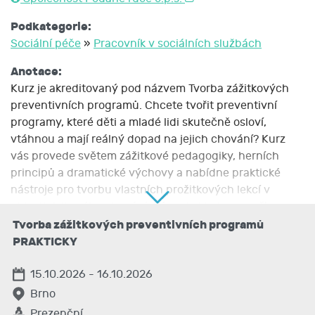
Podkategorie:
Sociální péče
»
Pracovník v sociálních službách
Anotace:
Kurz je akreditovaný pod názvem Tvorba zážitkových
preventivních programů. Chcete tvořit preventivní
programy, které děti a mladé lidi skutečně osloví,
vtáhnou a mají reálný dopad na jejich chování? Kurz
vás provede světem zážitkové pedagogiky, herních
principů a dramatické výchovy a nabídne praktické
nástroje pro tvorbu vlastních prožitkových lekcí v
oblasti rizikového chování. Důraz je kladen na přímou
aplikaci do praxe, sdílení zkušeností a rozvoj
Tvorba zážitkových preventivních programů
lektorských dovedností.
PRAKTICKY
Popis kurzu:
15.10.2026 - 16.10.2026
Kurz je zaměřen na osvojení základních dovedností a
Brno
znalostí potřebných pro tvorbu preventivních
Prezenční