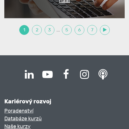
nás!
1
2
3
...
5
6
7
Kariérový rozvoj
Poradenství
Databáze kurzů
Naše kurzy