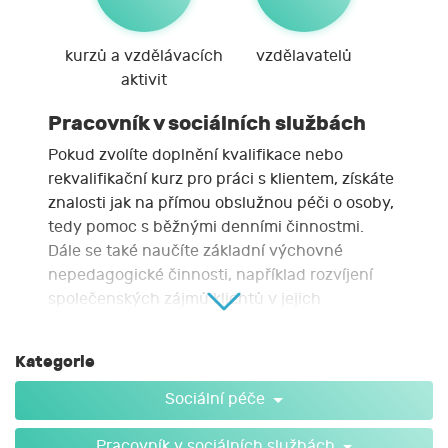
kurzů a vzdělávacích
vzdělavatelů
aktivit
Pracovník v sociálních službách
Pokud zvolíte doplnění kvalifikace nebo
rekvalifikační kurz pro práci s klientem, získáte
znalosti jak na přímou obslužnou péči o osoby,
tedy pomoc s běžnými denními činnostmi.
Dále se také naučíte základní výchovné
nepedagogické činnosti, například rozvíjení
společenských zájmů klientů v jejich
domovech. A jiné činnosti, které budete
provádět pod dohledem sociálního pracovníka.
Kategorie
Sociální péče
Pracovník v sociálních službách