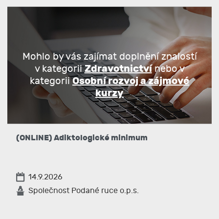
Mohlo by vás zajímat doplnění znalostí
Zdravotnictví
v kategorii
nebo v
Osobní rozvoj a zájmové
kategorii
kurzy
(ONLINE) Adiktologické minimum
14.9.2026
Společnost Podané ruce o.p.s.