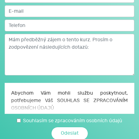
Abychom Vám mohli službu poskytnout,
potřebujeme Váš SOUHLAS SE ZPRACOVÁNÍM
OSOBNÍCH ÚDAJŮ
Uděluji JCMM, z. s. p. o., sídlo Česká 166/11, 602
Souhlasím se zpracováním osobních údajů
00 Brno, IČO: 750 64 707 (JCMM) souhlas se
zpracováním svých osobních a citlivých údajů,