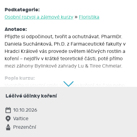
Podkategorie:
Osobní rozvoj a zájmové kurzy
»
Floristika
Anotace:
Přijďte si odpočinout, tvořit a ochutnávat. PharmDr.
Daniela Suchánková, Ph.D. z Farmaceutické fakulty v
Hradci Králové vás provede světem léčivých rostlin a
koření – nejdřív v krátké teoretické části, poté přímo
mezi záhony Bylinkové zahrady Lu & Tiree Chmelar.
Popis kurzu:
Vyrobíte si vlastní směs léčivého koření do čaje nebo
třeba do svařáku a voňavou sůl do koupele.
Léčivé účinky koření
Workshop je vedený v komorní, přátelské atmosféře –
10.10.2026
ideální pro všechny, kdo milují bylinky, přírodní
Valtice
kosmetiku, tvoření rukama a chvíli klidu pro sebe.
Prezenční