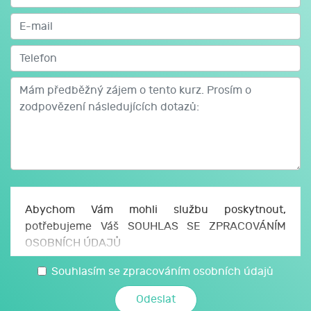
pedagogické praxe. Na základě vykonání závěrečné
zkoušky obdrží absolvent Osvědčení podle § 22 odst. 1
písm. b) zákona č. 563/2004 Sb., o pedagogických
pracovnících a o změně některých zákonů, ve znění
pozdějších předpisů, a § 1 odst. 1 písm. b) vyhlášky č.
317/2005 Sb. o dalším vzdělávání pedagogických
pracovníků, akreditační komisi a kariérním systému
pedagogických pracovníků, ve znění pozdějších
předpisů.
Abychom Vám mohli službu poskytnout,
potřebujeme Váš SOUHLAS SE ZPRACOVÁNÍM
OSOBNÍCH ÚDAJŮ
Uděluji JCMM, z. s. p. o., sídlo Česká 166/11, 602
Souhlasím se zpracováním osobních údajů
00 Brno, IČO: 750 64 707 (JCMM) souhlas se
zpracováním svých osobních a citlivých údajů,