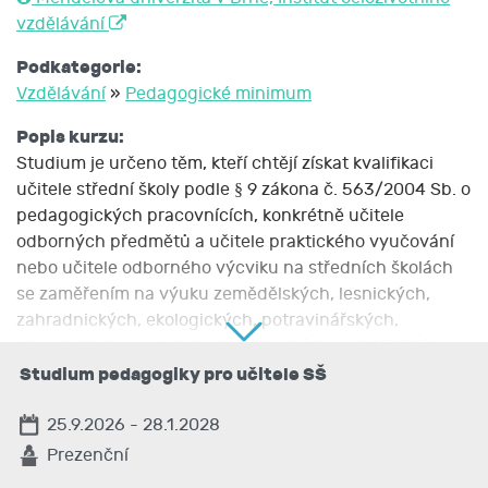
vzdělávání
Podkategorie:
Vzdělávání
»
Pedagogické minimum
Popis kurzu:
Studium je určeno těm, kteří chtějí získat kvalifikaci
učitele střední školy podle § 9 zákona č. 563/2004 Sb. o
pedagogických pracovnících, konkrétně učitele
odborných předmětů a učitele praktického vyučování
nebo učitele odborného výcviku na středních školách
se zaměřením na výuku zemědělských, lesnických,
zahradnických, ekologických, potravinářských,
dřevařských a veterinárních oborů (obory NATURE),
technických a ekonomických (vč. obchodu a služeb,
Studium pedagogiky pro učitele SŠ
administrativy, podnikání) a zdravotnických oborů.
25.9.2026 - 28.1.2028
Kurz je akreditován MŠMT ČR v rámci DVPP.
Prezenční