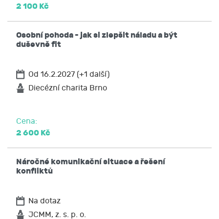
2 100 Kč
osobní údaje zpracovává, žádat si kopii těchto
údajů,
vyžádat si u JCMM přístup k těmto údajům
Osobní pohoda - jak si zlepšit náladu a být
a tyto nechat aktualizovat nebo opravit,
duševně fit
popřípadě požadovat omezení zpracování,
požadovat po JCMM výmaz těchto osobních
Od 16.2.2027 (+1 další)
údajů
na přenositelnost údajů,
Diecézní charita Brno
podat stížnost u Úřadu pro ochranu osobních
údajů nebo se obrátit na soud.
Cena:
2 600 Kč
Náročné komunikační situace a řešení
konfliktů
Na dotaz
JCMM, z. s. p. o.