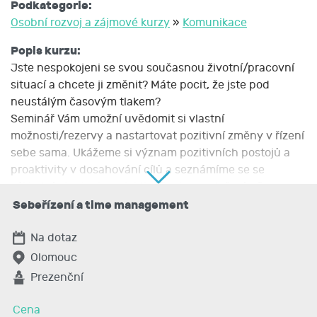
Podkategorie:
Osobní rozvoj a zájmové kurzy
»
Komunikace
Popis kurzu:
Jste nespokojeni se svou současnou životní/pracovní
situací a chcete ji změnit? Máte pocit, že jste pod
neustálým časovým tlakem?
Seminář Vám umožní uvědomit si vlastní
možnosti/rezervy a nastartovat pozitivní změny v řízení
sebe sama. Ukážeme si význam pozitivních postojů a
proaktivity v dosahování cílů a seznámíme se se
základními principy efektivního hospodaření s časem
včetně rozhodování o prioritách.
Sebeřízení a time management
Seminář je určen všem, kteří cítí potřebu změny, chtějí
se naučit lépe hospodařit se svým časem a pomocí
Na dotaz
sebeřízení dosahovat vnitřní rovnováhy.
Olomouc
Program semináře:
Prezenční
Cena