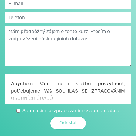
Abychom Vám mohli službu poskytnout,
potřebujeme Váš SOUHLAS SE ZPRACOVÁNÍM
OSOBNÍCH ÚDAJŮ
Uděluji JCMM, z. s. p. o., sídlo Česká 166/11, 602
Souhlasím se zpracováním osobních údajů
00 Brno, IČO: 750 64 707 (JCMM) souhlas se
zpracováním svých osobních a citlivých údajů,
které jsem uvedl/a v tomto formuláři, a údajů,