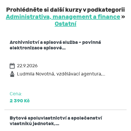
Prohlédněte si další kurzy v podkategorii
Administrativa, management a finance
»
Ostatní
Archivnictví a spisová služba – povinná
elektronizace spisové…
22.9.2026
Ludmila Novotná, vzdělávací agentura,…
Cena:
2 390 Kč
Bytové spoluvlastnictví a společenství
vlastníků jednotek,…