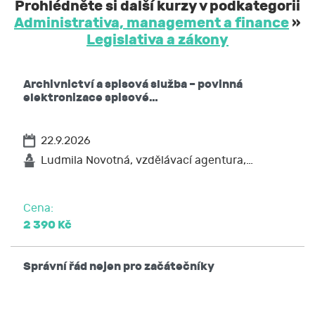
Prohlédněte si další kurzy v podkategorii
Administrativa, management a finance
»
Legislativa a zákony
Archivnictví a spisová služba – povinná
elektronizace spisové…
22.9.2026
Ludmila Novotná, vzdělávací agentura,…
Cena:
2 390 Kč
Správní řád nejen pro začátečníky