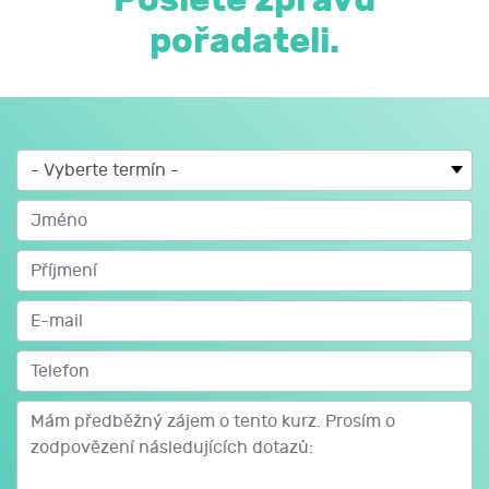
- Doporučená struktura úředního a obchodního dopisu:
zásady, díky nimž se stanou dopisy přehledné a pro
pořadateli.
příjemce snadné pro orientaci.
- E-mail a jeho náležitosti v úřední praxi. Důraz na
etiketu písemného vyjadřování (např. běžné užívání
pozdravu ‚Dobrý den’ místo oslovení ‚Vážená paní XY’ je
nevhodné).
- Jednotný vizuální styl a formální úprava dopisů:
doporučený obsah směrnice/pokynu se zaměřením na
jednotný vizuální styl v rámci instituce.
- Obvyklé zápisy v každodenních písemných projevech:
od správného zápisu kalendářního data přes časové
údaje, finanční částky, rozsahy až ke zkratkám,
značkám a složeným přídavným jménům (např. 14ti
denní vs. 14denní, 15 % zastoupení vs. 15% zastoupení).
- Správné zpracování tabulek do různých typů
dokumentů.
2. Kultivovaný písemný projev: doporučení z normy
ČSN 01 6910