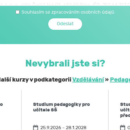
z. s. p. o., sídlo Česká 166/11, 602 00 Brno, IČO: 750 64 707
 svých osobních a citlivých údajů, které jsem uvedl/a v t
Souhlasím se zpracováním osobních údajů
é JCMM poskytnu při kariérovém poradenství realizovaném 
mi a citlivými údaji může JCMM nakládat způsobem a v nej
zákoně č. 110/2019 Sb., o zpracování osobních údajů, a 
ochraně osobních údajů č. 2016/679, a to za účelem mé účast
Nevybrali jste si?
obní a citlivé údaje neposkytne bez mého souhlasu 
ontrolních a nadřízených orgánů. Svůj souhlas uděluji
alší kurzy v podkategorii
Vzdělávání
»
Pedag
í, že podle obecného nařízení EU o ochraně osobních údaj
 kdykoliv zpět,
ro
Studium pedagogiky pro
Stu
po JCMM informaci, jaké moje osobní údaje zpracovává, 
učitele SŠ
uči
ů,
pře
u JCMM přístup k těmto údajům a tyto nechat aktualizovat
25.9.2026 - 28.1.2028
O
ožadovat omezení zpracování,