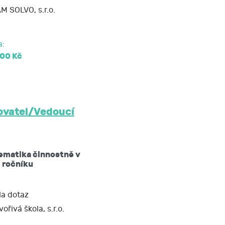
M SOLVO, s.r.o.
soud.
a:
000 Kč
vatel/Vedoucí
ematika činnostně v
. ročníku
a dotaz
vořivá škola, s.r.o.