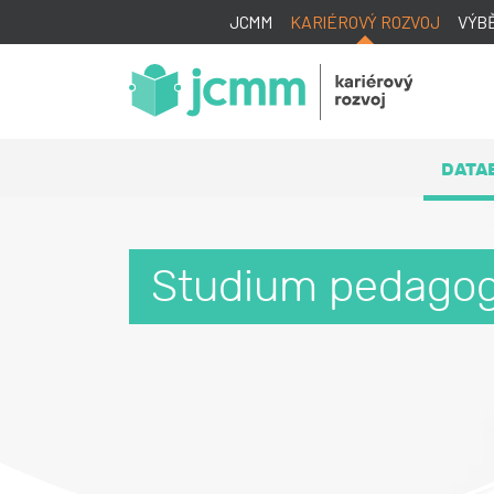
JCMM
KARIÉROVÝ ROZVOJ
VÝB
DATA
Studium pedagog