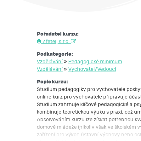
Pořadatel kurzu:
Zřetel, s.r.o.
Podkategorie:
Vzdělávání
»
Pedagogické minimum
Vzdělávání
»
Vychovatel/Vedoucí
Popis kurzu:
Studium pedagogiky pro vychovatele poskyt
online kurz pro vychovatele připravuje úča
Studium zahrnuje klíčové pedagogické a psy
kombinuje teoretickou výuku s praxí, což u
Absolvováním kurzu lze získat potřebnou kva
domově mládeže (nikoliv však ve školském v
zařízení pro výkon ústavní výchovy nebo o