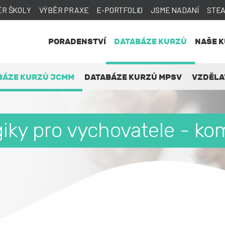
ĚR ŠKOLY
VÝBĚR PRAXE
E-PORTFOLIO
JSME NADANÍ
STE
PORADENSTVÍ
DATABÁZE KURZŮ
NAŠE 
BÁZE KURZŮ JCMM
DATABÁZE KURZŮ MPSV
VZDĚLA
iky pro vychovatele - k