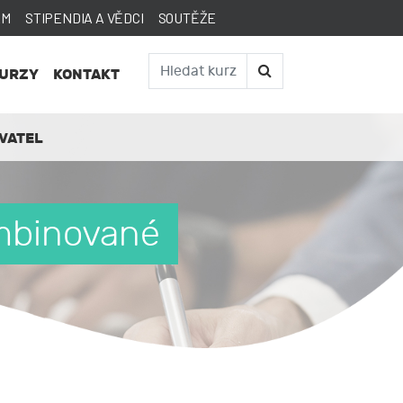
AM
STIPENDIA A VĚDCI
SOUTĚŽE
KURZY
KONTAKT
VATEL
ombinované