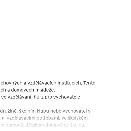
chovných a vzdělávacích institucích. Tento
ubech a domovech mládeže.
 ve vzdělávání. Kurz pro vychovatele
 družině, školním klubu nebo vychovatel v
ími vzdělávacími potřebami, ve školském
kém domově, dětském domově se školou,