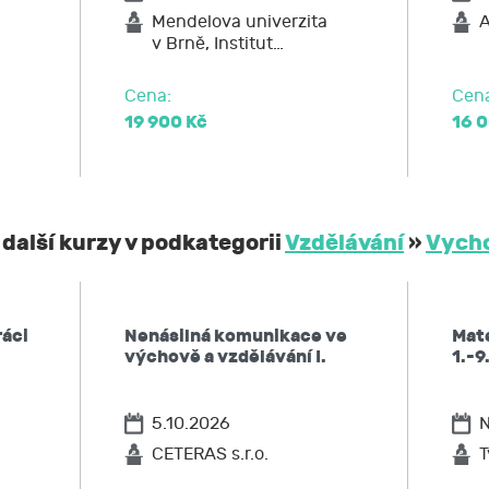
po JCMM výmaz těchto osobních údajů
Mendelova univerzita
A
v Brně, Institut…
elnost údajů,
ost u Úřadu pro ochranu osobních údajů nebo se obrátit na 
Cena:
Cen
19 900 Kč
16 
 další kurzy v podkategorii
Vzdělávání
»
Vycho
ráci
Nenásilná komunikace ve
Mat
výchově a vzdělávání I.
1.-9
5.10.2026
N
CETERAS s.r.o.
T