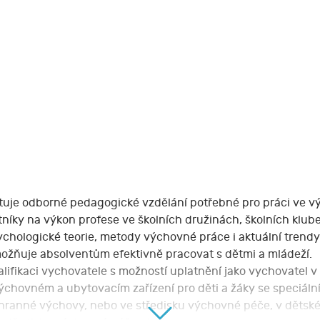
uje odborné pedagogické vzdělání potřebné pro práci ve vý
stníky na výkon profese ve školních družinách, školních kl
chologické teorie, metody výchovné práce i aktuální trendy
možňuje absolventům efektivně pracovat s dětmi a mládeží.
lifikaci vychovatele s možností uplatnění jako vychovatel v
ýchovném a ubytovacím zařízení pro děti a žáky se speciáln
chranné výchovy, nebo ve středisku výchovné péče, v děts