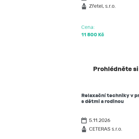
požadovat 
Zřetel, s.r.o.
na přenosit
podat stížn
Cena:
11 500 Kč
Prohlédněte si
Relaxační techniky v p
s dětmi a rodinou
5.11.2026
CETERAS s.r.o.