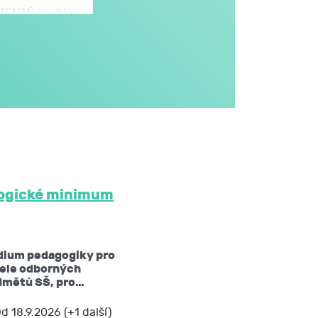
 (JCMM) souhlas
omto formuláři,
JCMM.
větším rozsahu
dále v obecném
i na aktivitách
třetím osobám
 JCMM na dobu
ogické minimum
ů mám právo:
dium pedagogiky pro
žádat si kopii
tele odborných
dmětů SŠ, pro…
 nebo opravit,
d 18.9.2026 (+1 další)