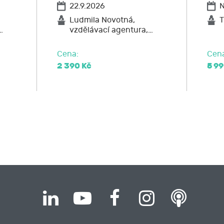
22.9.2026
N
Ludmila Novotná,
T
…
vzdělávací agentura,…
Cena:
Cen
2 390 Kč
5 99