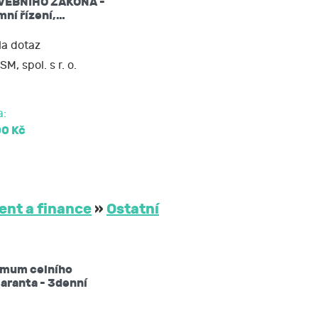
VEBNÍHO ZÁKONA -
ní řízení,…
 nebo opravit,
a dotaz
SM, spol. s r. o.
soud.
a:
00 Kč
nt a finance
»
Ostatní
imum celního
aranta - 3denní