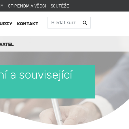
AM
STIPENDIA A VĚDCI
SOUTĚŽE
KURZY
KONTAKT
VATEL
í a související