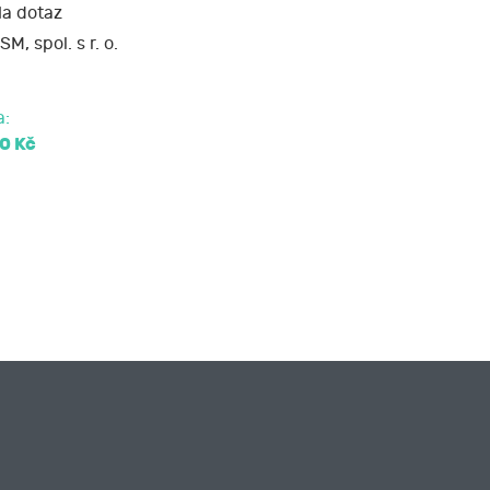
a dotaz
SM, spol. s r. o.
a:
0 Kč