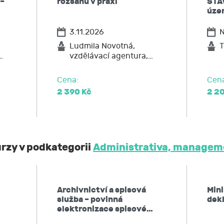
 –
rozsahu v praxi
STA
ů,
územ
u JCMM přístup k těmto údajům a tyto nechat aktualizovat
3.11.2026
N
ožadovat omezení zpracování,
po JCMM výmaz těchto osobních údajů
Ludmila Novotná,
T
…
vzdělávací agentura,…
elnost údajů,
ost u Úřadu pro ochranu osobních údajů nebo se obrátit na 
Cena:
Cen
2 390 Kč
2 2
urzy v podkategorii
Administrativa, manageme
Archivnictví a spisová
Min
služba – povinná
dekl
elektronizace spisové…