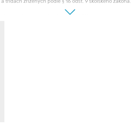
 třídách zřízených podle § 16 odst. 9 školského zákona.
nění - podklad pro správné vykázání PHmax.
tupňů - podklad pro nárokování správného objemu finančníc