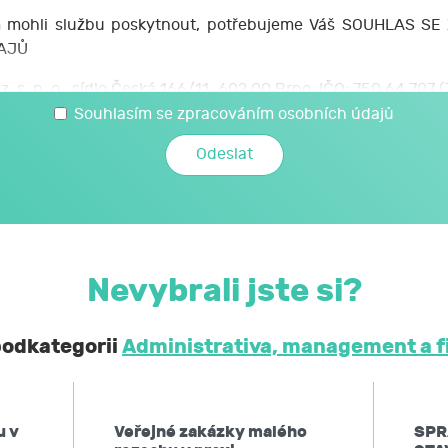
mohli službu poskytnout, potřebujeme Váš SOUHLAS S
AJŮ
z. s. p. o., sídlo Česká 166/11, 602 00 Brno, IČO: 750 64 707
 svých osobních a citlivých údajů, které jsem uvedl/a v t
Souhlasím se zpracováním osobních údajů
é JCMM poskytnu při kariérovém poradenství realizovaném 
mi a citlivými údaji může JCMM nakládat způsobem a v nej
zákoně č. 110/2019 Sb., o zpracování osobních údajů, a 
ochraně osobních údajů č. 2016/679, a to za účelem mé účast
Nevybrali jste si?
obní a citlivé údaje neposkytne bez mého souhlasu 
ontrolních a nadřízených orgánů. Svůj souhlas uděluji
 podkategorii
Administrativa, management a f
í, že podle obecného nařízení EU o ochraně osobních údaj
 kdykoliv zpět,
u v
Veřejné zakázky malého
SPR
po JCMM informaci, jaké moje osobní údaje zpracovává, 