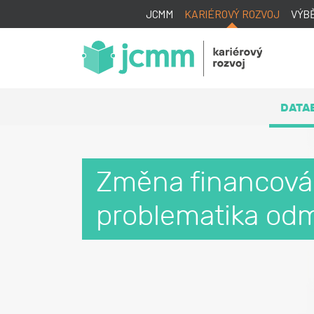
JCMM
KARIÉROVÝ ROZVOJ
VÝB
DATA
Změna financování
problematika od