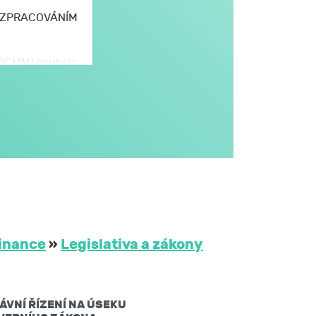
E ZPRACOVÁNÍM
 (JCMM) souhlas
omto formuláři,
JCMM.
větším rozsahu
dále v obecném
i na aktivitách
třetím osobám
 JCMM na dobu
inance
»
Legislativa a zákony
ů mám právo:
ÁVNÍ ŘÍZENÍ NA ÚSEKU
žádat si kopii