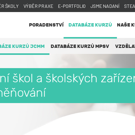
ĚR ŠKOLY
VÝBĚR PRAXE
E-PORTFOLIO
JSME NADANÍ
STE
PORADENSTVÍ
DATABÁZE KURZŮ
NAŠE 
BÁZE KURZŮ JCMM
DATABÁZE KURZŮ MPSV
VZDĚLA
 škol a školských zařízen
měňování