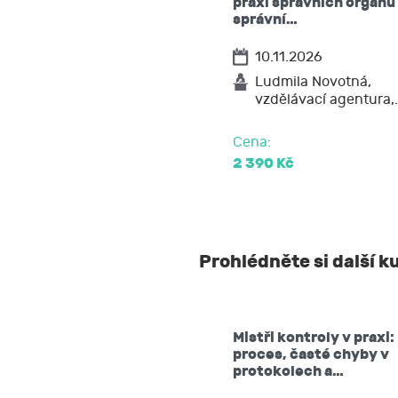
praxi správních orgánů
těchto údaj
správní…
vyžádat si 
10.11.2026
popřípadě p
požadovat 
Ludmila Novotná,
vzdělávací agentura,
na přenosit
podat stížn
Cena:
2 390 Kč
Prohlédněte si další k
Mistři kontroly v praxi:
proces, časté chyby v
protokolech a…