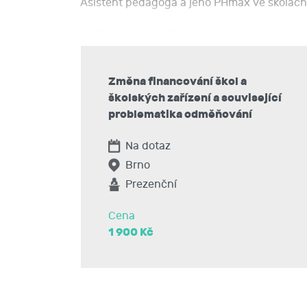
Asistent pedagoga a jeho PHmax ve školách a
Nařízení vlády č. 75/2005 Sb., v platném z
Zařazení zaměstnanců do platových tříd a s
Změna financování škol a
školských zařízení a související
problematika odměňování
Na dotaz
Brno
Prezenční
Cena
1 900 Kč