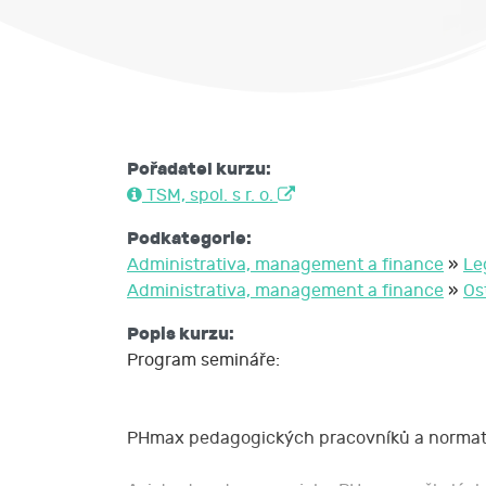
Pořadatel kurzu:
TSM, spol. s r. o.
Podkategorie:
Administrativa, management a finance
»
Le
Administrativa, management a finance
»
Os
Popis kurzu:
Program semináře:
PHmax pedagogických pracovníků a normati