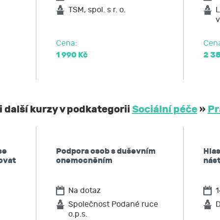
po JCMM výmaz těchto osobních údajů
TSM, spol. s r. o.
L
v
elnost údajů,
ost u Úřadu pro ochranu osobních údajů nebo se obrátit na 
Cena:
Cen
1 990 Kč
2 3
 další kurzy v podkategorii
Sociální péče
»
Pr
se
Podpora osob s duševním
Hlas
tovat
onemocněním
nás
Na dotaz
1
Společnost Podané ruce
D
o.p.s.