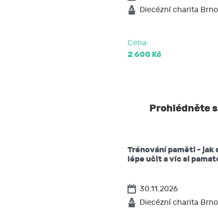
požadovat 
Diecézní charita Brno
na přenosit
podat stížn
Cena:
2 600 Kč
Prohlédněte si
Trénování paměti - jak 
lépe učit a víc si pama
30.11.2026
Diecézní charita Brno