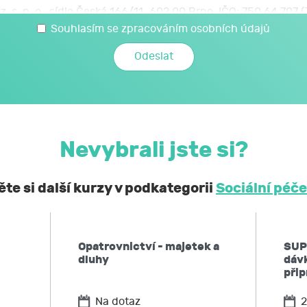
z. s. p. o., sídlo Česká 166/11, 602 00 Brno, IČO: 750 64 707
 svých osobních a citlivých údajů, které jsem uvedl/a v t
Souhlasím se zpracováním osobních údajů
é JCMM poskytnu při kariérovém poradenství realizovaném 
mi a citlivými údaji může JCMM nakládat způsobem a v nej
zákoně č. 110/2019 Sb., o zpracování osobních údajů, a 
ochraně osobních údajů č. 2016/679, a to za účelem mé účast
Nevybrali jste si?
obní a citlivé údaje neposkytne bez mého souhlasu 
ontrolních a nadřízených orgánů. Svůj souhlas uděluji
te si další kurzy v podkategorii
Sociální péče
í, že podle obecného nařízení EU o ochraně osobních údaj
 kdykoliv zpět,
Opatrovnictví - majetek a
SUP
po JCMM informaci, jaké moje osobní údaje zpracovává, 
dluhy
dáv
ů,
při
u JCMM přístup k těmto údajům a tyto nechat aktualizovat
Na dotaz
2
ožadovat omezení zpracování,