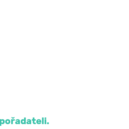
 v jednotlivých stádiích agresivního chování
azů účastníků
pořadateli.