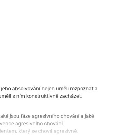
o jeho absolvování nejen uměli rozpoznat a
 uměli s ním konstruktivně zacházet.
jaké jsou fáze agresivního chování a jaké
evence agresivního chování.
lientem, který se chová agresivně.