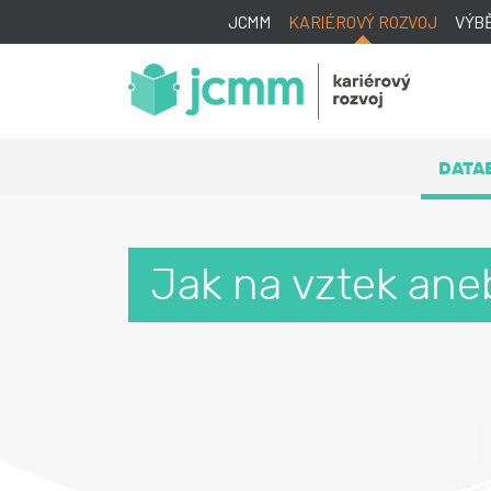
JCMM
KARIÉROVÝ ROZVOJ
VÝB
DATA
Jak na vztek aneb