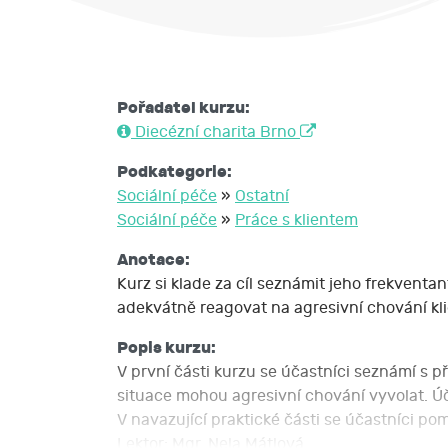
Pořadatel kurzu:
Diecézní charita Brno
Podkategorie:
Sociální péče
»
Ostatní
Sociální péče
»
Práce s klientem
Anotace:
Kurz si klade za cíl seznámit jeho frekvent
adekvátně reagovat na agresivní chování klie
Popis kurzu:
V první části kurzu se účastníci seznámí s p
situace mohou agresivní chování vyvolat. Ú
V navazující praktické části se účastníci p
Lektor: Mgr. Nela Mátlová