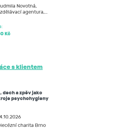
udmila Novotná,
zdělávací agentura,…
soud.
a:
50 Kč
áce s klientem
, dech a zpěv jako
troje psychohygieny
4.10.2026
iecézní charita Brno