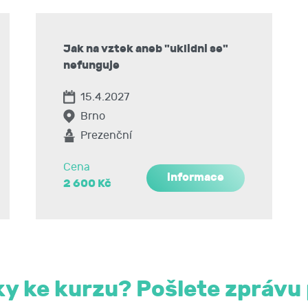
Jak na vztek aneb "uklidni se"
šem životě, stádia agresivního chování efektivní komunikace
nefunguje
a praktické zkušenosti, modelové situace vycházející z dot
15.4.2027
Brno
Prezenční
Cena
informace
2 600 Kč
y ke kurzu? Pošlete zprávu 