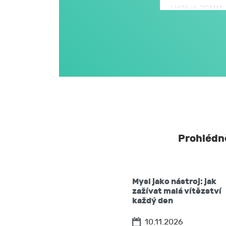
Uděluji JCMM, 
se zpracováním
a údajů, kter
S mými osobní
stanoveném v 
nařízení EU o 
JCMM.
JCMM moje os
s výjimkou k
neurčitou.
Prohlédně
Beru na vědom
vzít souhlas
Mysl jako nástroj: jak
požadovat 
zažívat malá vítězství
těchto údaj
každý den
vyžádat si 
10.11.2026
popřípadě p