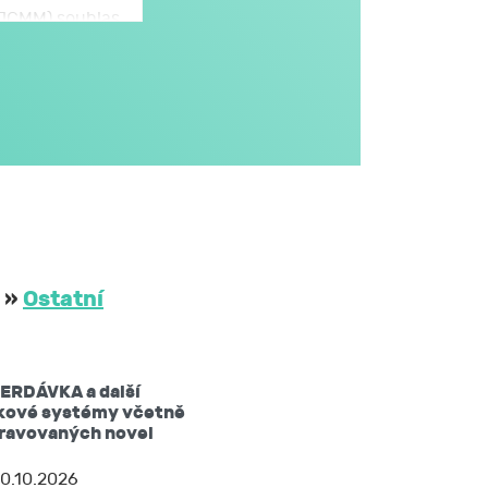
 (JCMM) souhlas
omto formuláři,
JCMM.
větším rozsahu
dále v obecném
i na aktivitách
třetím osobám
 JCMM na dobu
»
Ostatní
ů mám právo:
ERDÁVKA a další
žádat si kopii
kové systémy včetně
pravovaných novel
 nebo opravit,
0.10.2026