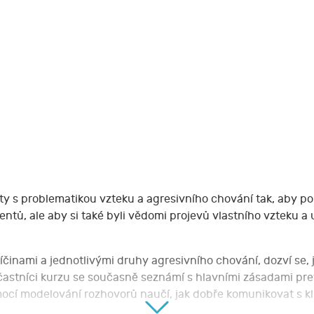
anty s problematikou vzteku a agresivního chování tak, aby p
ntů, ale aby si také byli vědomi projevů vlastního vzteku a
říčinami a jednotlivými druhy agresivního chování, dozví se, 
častníci kurzu se současně seznámí s hlavními zásadami pr
omocí modelování rozhovorů naučí, jak dobře komunikovat s k