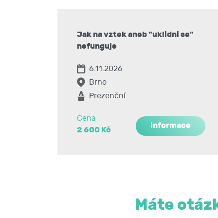
Č. akreditace: A2024/0284-SP/PC/PP/VP
Nabyté znalosti a dovednosti:
Jak na vztek aneb "uklidni se"
Jednotlivá témata: role vzteku a zlosti v na
nefunguje
práce s vlastními emocemi, péče o sebe sam
6.11.2026
Brno
Prezenční
Cena
informace
2 600 Kč
Máte otázk