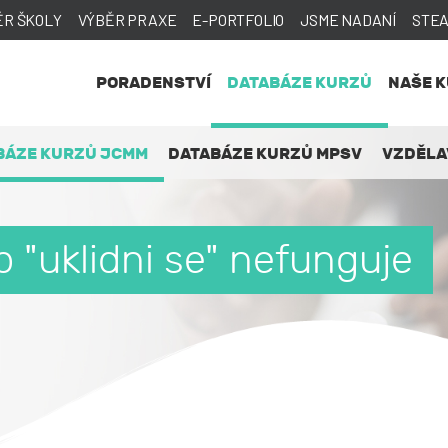
ĚR ŠKOLY
VÝBĚR PRAXE
E-PORTFOLIO
JSME NADANÍ
STE
PORADENSTVÍ
DATABÁZE KURZŮ
NAŠE 
BÁZE KURZŮ JCMM
DATABÁZE KURZŮ MPSV
VZDĚLA
 "uklidni se" nefunguje