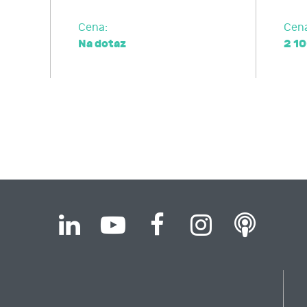
ost u Úřadu pro ochranu osobních údajů nebo se obrátit na 
Cena:
Cen
Na dotaz
2 10