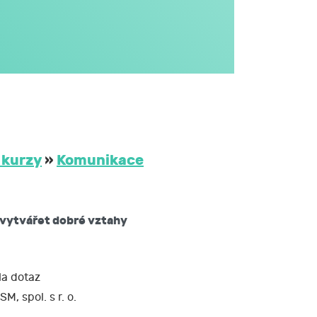
JCMM.
větším rozsahu
dále v obecném
i na aktivitách
třetím osobám
 JCMM na dobu
 kurzy
»
Komunikace
ů mám právo:
 vytvářet dobré vztahy
žádat si kopii
 nebo opravit,
a dotaz
SM, spol. s r. o.