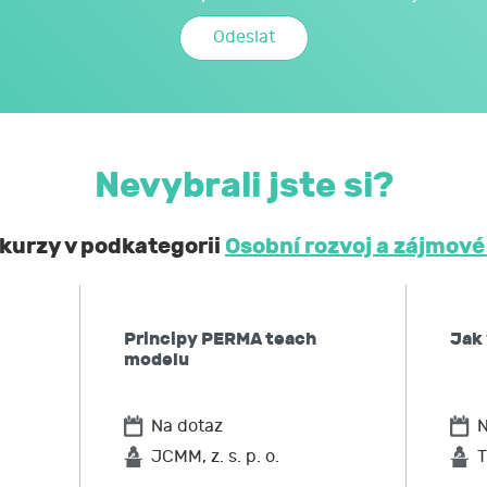
é JCMM poskytnu při kariérovém poradenství realizovaném 
mi a citlivými údaji může JCMM nakládat způsobem a v nej
zákoně č. 110/2019 Sb., o zpracování osobních údajů, a 
ochraně osobních údajů č. 2016/679, a to za účelem mé účast
Nevybrali jste si?
obní a citlivé údaje neposkytne bez mého souhlasu 
ontrolních a nadřízených orgánů. Svůj souhlas uděluji
 kurzy v podkategorii
Osobní rozvoj a zájmové
í, že podle obecného nařízení EU o ochraně osobních údaj
 kdykoliv zpět,
Principy PERMA teach
Jak
po JCMM informaci, jaké moje osobní údaje zpracovává, 
modelu
ů,
u JCMM přístup k těmto údajům a tyto nechat aktualizovat
Na dotaz
N
ožadovat omezení zpracování,
po JCMM výmaz těchto osobních údajů
JCMM, z. s. p. o.
T
elnost údajů,