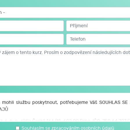
žností
kazníka
k a přece významově stejně
 i po náročném rozhovoru se zákazníkem
mohli službu poskytnout, potřebujeme Váš SOUHLAS S
AJŮ
z. s. p. o., sídlo Česká 166/11, 602 00 Brno, IČO: 750 64 707
 svých osobních a citlivých údajů, které jsem uvedl/a v t
Souhlasím se zpracováním osobních údajů
kolením připraví 3 kontakty, na které v průběhu semináře na 