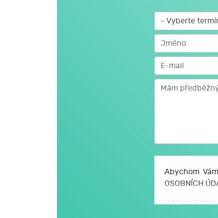
Aktivní vyhledávání nových obchodních mo
Kolik minut má trvat standardní rozhovor?
Intonace = základ telefonické komunikace
Postoj a hlas – důležitý faktor k ovlivnění zá
Různé metody reformulace – jak to říci jina
Nasazení maximální ochoty a empatie
Jak ukončit rozhovor
Tři dobré tipy, jak mít stále dobrou náladu
Abychom Vám 
OSOBNÍCH ÚD
Jak si nenaběhnout, praktický nácvik
Uděluji JCMM, 
se zpracováním
Reálná situace z praxe – Účastníci si před š