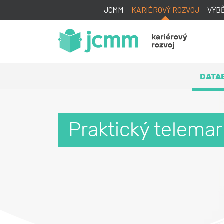
JCMM
KARIÉROVÝ ROZVOJ
VÝB
DATA
Praktický telemar