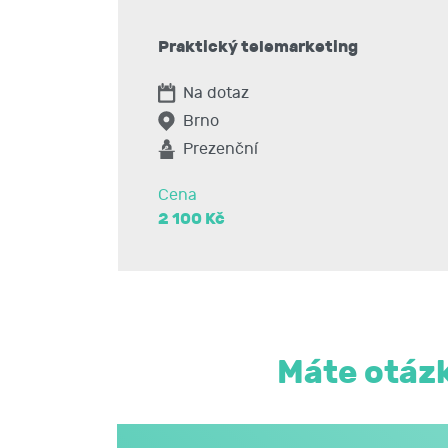
Pravidla jednání po telefonu – odlišnosti od
Praktický telemarketing
Vytváření prvního dojmu – první dojem je nejs
Na dotaz
Brno
Úsměv je slyšet
Prezenční
Standardy v představování
Cena
2 100 Kč
Pravidla jednání po telefonu
Základy telemarketingu
Charakteristika a výhody
Máte otázk
Přirozené vedení hovoru
Kriteria úspěšnosti