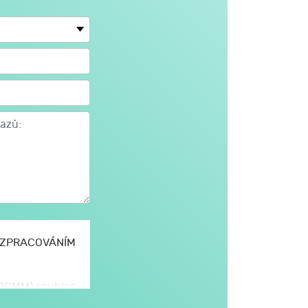
E ZPRACOVÁNÍM
 (JCMM) souhlas
omto formuláři,
hlasitý odposlech zavolají. Následuje rozbor