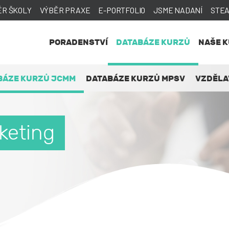
ĚR ŠKOLY
VÝBĚR PRAXE
E-PORTFOLIO
JSME NADANÍ
STE
PORADENSTVÍ
DATABÁZE KURZŮ
NAŠE 
BÁZE KURZŮ JCMM
DATABÁZE KURZŮ MPSV
VZDĚLA
keting