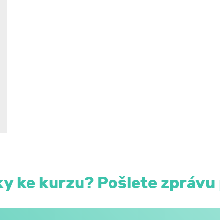
 osobního styku
ilnější i po telefonu
y ke kurzu? Pošlete zprávu 