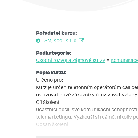
Pořadatel kurzu:
TSM, spol. s r. o.
Podkategorie:
Osobní rozvoj a zájmové kurzy
»
Komunikac
Popis kurzu:
Určeno pro:
Kurz je určen telefonním operátorům call ce
oslovovat nové zákazníky či oživovat vztahy s
Cíl školení:
účastníci posílí své komunikační schopnosti 
telemarketingu. Vyzkouší si reálné, nikoliv 
Obsah školení: