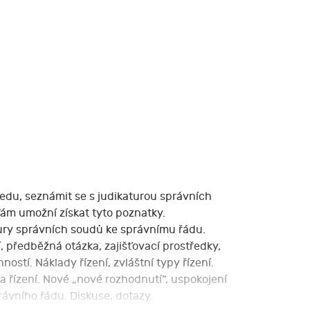
hledu, seznámit se s judikaturou správních
Vám umožní získat tyto poznatky.
tury správních soudů ke správnímu řádu.
, předběžná otázka, zajišťovací prostředky,
ostí. Náklady řízení, zvláštní typy řízení.
a řízení. Nové „nové rozhodnutí“, uspokojení
rávního řádu. Diskuse, dotazy.