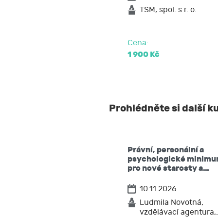
požadovat 
TSM, spol. s r. o.
na přenosit
podat stížn
Cena:
1 900 Kč
Prohlédněte si další k
Právní, personální a
psychologické minim
pro nové starosty a…
10.11.2026
Ludmila Novotná,
vzdělávací agentura,