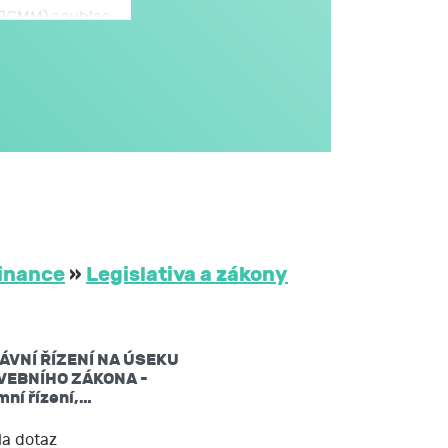
 (JCMM) souhlas
omto formuláři,
JCMM.
větším rozsahu
dále v obecném
i na aktivitách
třetím osobám
 JCMM na dobu
inance
»
Legislativa a zákony
ů mám právo:
ÁVNÍ ŘÍZENÍ NA ÚSEKU
žádat si kopii
VEBNÍHO ZÁKONA -
ní řízení,…
 nebo opravit,
a dotaz