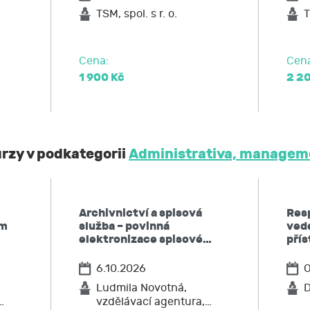
po JCMM výmaz těchto osobních údajů
TSM, spol. s r. o.
T
elnost údajů,
ost u Úřadu pro ochranu osobních údajů nebo se obrátit na 
Cena:
Cen
1 900 Kč
2 2
urzy v podkategorii
Administrativa, manageme
Archivnictví a spisová
Resp
um
služba – povinná
vede
elektronizace spisové…
pří
6.10.2026
O
Ludmila Novotná,
D
…
vzdělávací agentura,…