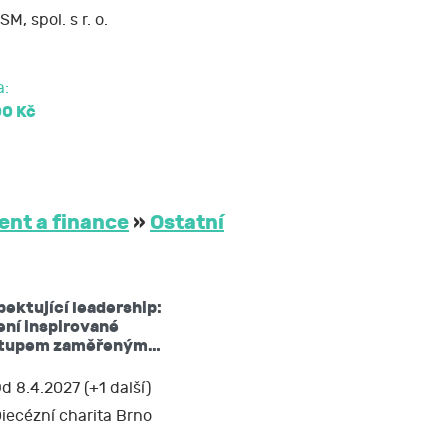
SM, spol. s r. o.
soud.
a:
00 Kč
nt a finance
»
Ostatní
ektující leadership:
ní inspirované
stupem zaměřeným…
d 8.4.2027 (+1 další)
iecézní charita Brno