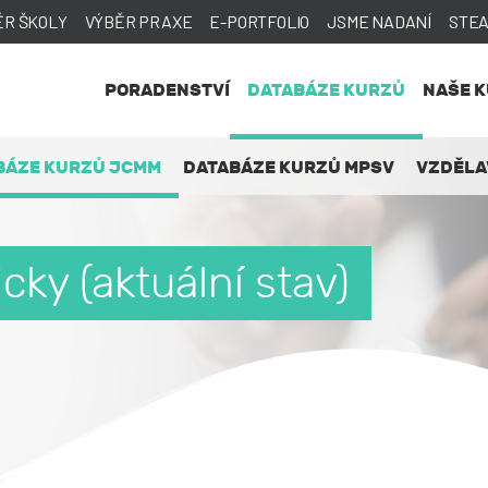
ĚR ŠKOLY
VÝBĚR PRAXE
E-PORTFOLIO
JSME NADANÍ
STE
PORADENSTVÍ
DATABÁZE KURZŮ
NAŠE 
BÁZE KURZŮ JCMM
DATABÁZE KURZŮ MPSV
VZDĚLA
cky (aktuální stav)