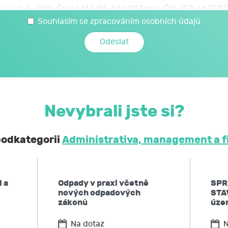
z. s. p. o., sídlo Česká 166/11, 602 00 Brno, IČO: 750 64 707
 svých osobních a citlivých údajů, které jsem uvedl/a v t
Souhlasím se zpracováním osobních údajů
é JCMM poskytnu při kariérovém poradenství realizovaném 
mi a citlivými údaji může JCMM nakládat způsobem a v nej
zákoně č. 110/2019 Sb., o zpracování osobních údajů, a 
ochraně osobních údajů č. 2016/679, a to za účelem mé účast
Nevybrali jste si?
obní a citlivé údaje neposkytne bez mého souhlasu 
ontrolních a nadřízených orgánů. Svůj souhlas uděluji
 podkategorii
Administrativa, management a f
í, že podle obecného nařízení EU o ochraně osobních údaj
 kdykoliv zpět,
 a
Odpady v praxi včetně
SPR
po JCMM informaci, jaké moje osobní údaje zpracovává, 
nových odpadových
STA
ů,
zákonů
územ
u JCMM přístup k těmto údajům a tyto nechat aktualizovat
Na dotaz
N
ožadovat omezení zpracování,