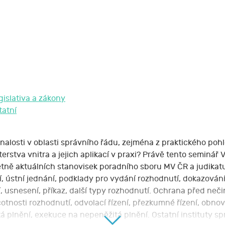
gislativa a zákony
tatní
t znalosti v oblasti správního řádu, zejména z praktického po
rstva vnitra a jejich aplikací v praxi? Právě tento seminář 
četně aktuálních stanovisek poradního sboru MV ČR a judika
í, ústní jednání, podklady pro vydání rozhodnutí, dokazování
í, usnesení, příkaz, další typy rozhodnutí. Ochrana před nečinn
tnosti rozhodnutí, odvolací řízení, přezkumné řízení, obnov
 plnění, exekuce na nepeněžitá plnění. Ostatní instituty sp