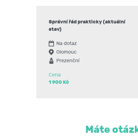
Správní řád prakticky (aktuální
stav)
Na dotaz
Olomouc
Prezenční
Cena
1 900 Kč
Máte otázk