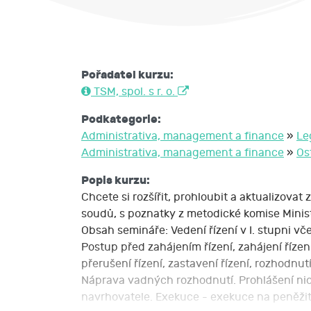
Pořadatel kurzu:
TSM, spol. s r. o.
Podkategorie:
Administrativa, management a finance
»
Le
Administrativa, management a finance
»
Os
Popis kurzu:
Chcete si rozšířit, prohloubit a aktualizova
soudů, s poznatky z metodické komise Ministe
Obsah semináře: Vedení řízení v I. stupni v
Postup před zahájením řízení, zahájení řízen
přerušení řízení, zastavení řízení, rozhodnut
Náprava vadných rozhodnutí. Prohlášení nico
navrhovatele. Exekuce - exekuce na peněžitá