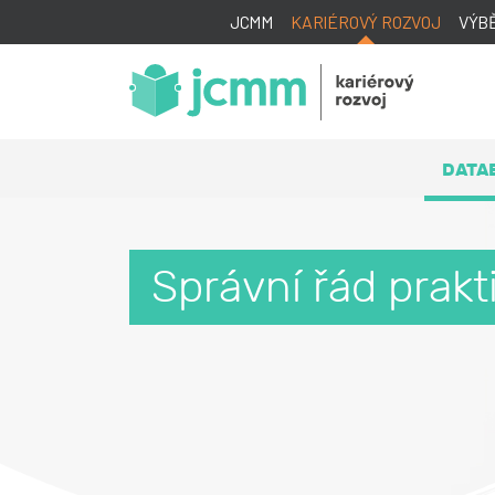
JCMM
KARIÉROVÝ ROZVOJ
VÝB
DATA
Správní řád prakti