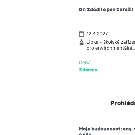
vzít souhlas
Dr. Zdědil a pan Zdražil
požadovat 
těchto údaj
vyžádat si 
12.3.2027
popřípadě p
požadovat 
Lipka - školské zaříze
pro environmentální
na přenosit
podat stížn
Cena:
Zdarma
Prohlédn
Moje budoucnost: sny, 
a cíle