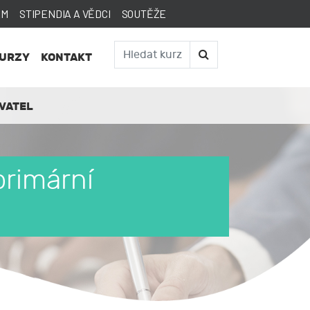
AM
STIPENDIA A VĚDCI
SOUTĚŽE
KURZY
KONTAKT
VATEL
primární