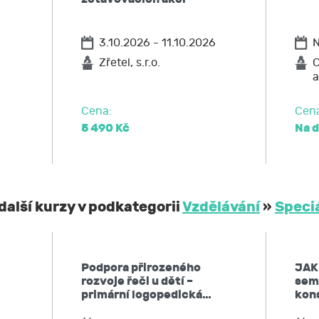
3.10.2026 - 11.10.2026
N
Zřetel, s.r.o.
C
a
Cena:
Cen
5 490 Kč
Na 
další kurzy v podkategorii
Vzdělávání
»
Speci
Podpora přirozeného
JAK
rozvoje řeči u dětí –
semi
primární logopedická…
kon