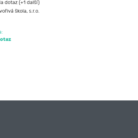
a dotaz (+1 další)
vořivá škola, s.r.o.
a:
dotaz