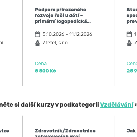
 kdykoliv zpět,
Podpora přirozeného
Stu
po JCMM informaci, jaké moje osobní údaje zpracovává, 
rozvoje řeči u dětí –
spec
ů,
primární logopedická…
pre
u JCMM přístup k těmto údajům a tyto nechat aktualizovat
5.10.2026 - 11.12.2026
1
ožadovat omezení zpracování,
po JCMM výmaz těchto osobních údajů
ní
Zřetel, s.r.o.
Z
…
elnost údajů,
ost u Úřadu pro ochranu osobních údajů nebo se obrátit na 
Cena:
Cen
8 500 Kč
25 
ěte si další kurzy v podkategorii
Vzdělávání
vize
Zdravotník/Zdravotnice
Jak 
zotavovacích akcí