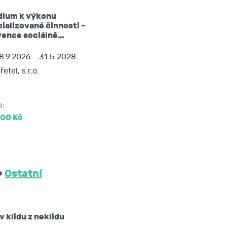
dium k výkonu
žádat si kopii
ializované činnosti –
vence sociálně…
 nebo opravit,
8.9.2026 - 31.5.2028
řetel, s.r.o.
soud.
a:
900 Kč
»
Ostatní
v klidu z neklidu