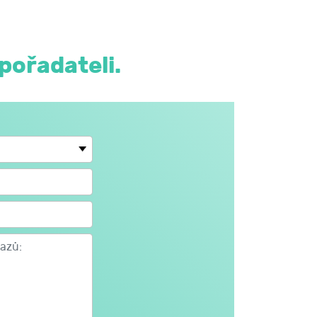
pořadateli.
olním věku