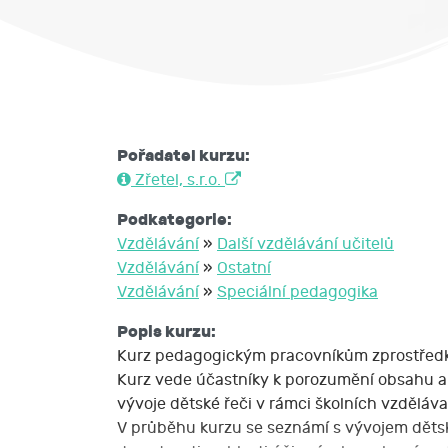
Pořadatel kurzu:
Zřetel, s.r.o.
Podkategorie:
Vzdělávání
»
Další vzdělávání učitelů
Vzdělávání
»
Ostatní
Vzdělávání
»
Speciální pedagogika
Popis kurzu:
Kurz pedagogickým pracovníkům zprostředkov
Kurz vede účastníky k porozumění obsahu a 
vývoje dětské řeči v rámci školních vzděláv
V průběhu kurzu se seznámí s vývojem dětské ř