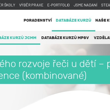
ĚR ŠKOLY
VÝBĚR PRAXE
E-PORTFOLIO
JSME NADANÍ
STE
PORADENSTVÍ
DATABÁZE KURZŮ
NAŠE 
BÁZE KURZŮ JCMM
DATABÁZE KURZŮ MPSV
VZDĚLA
ho rozvoje řeči u dětí – 
vence (kombinované)