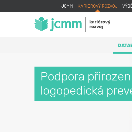
JCMM
KARIÉROVÝ ROZVOJ
VÝB
DATA
Podpora přirozené
logopedická pre