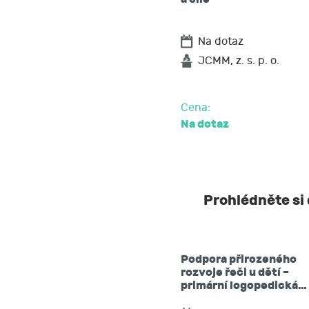
Na dotaz
JCMM, z. s. p. o.
Cena:
Na dotaz
Prohlédněte si 
Podpora přirozeného
rozvoje řeči u dětí –
primární logopedická…