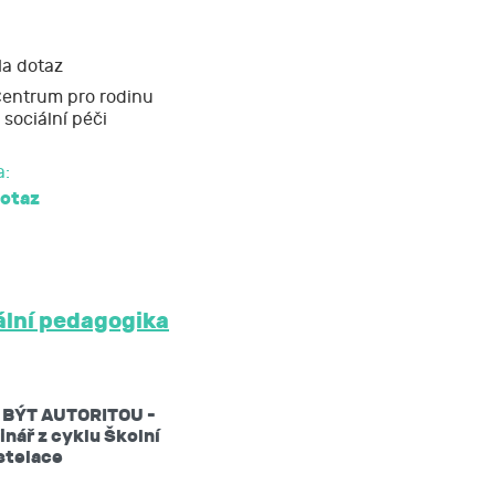
a dotaz
entrum pro rodinu
 sociální péči
a:
dotaz
ální pedagogika
 BÝT AUTORITOU -
nář z cyklu Školní
stelace