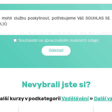
mohli službu poskytnout, potřebujeme Váš SOUHLAS S
AJŮ
z. s. p. o., sídlo Česká 166/11, 602 00 Brno, IČO: 750 64 707
 svých osobních a citlivých údajů, které jsem uvedl/a v t
Souhlasím se zpracováním osobních údajů
é JCMM poskytnu při kariérovém poradenství realizovaném 
mi a citlivými údaji může JCMM nakládat způsobem a v nej
zákoně č. 110/2019 Sb., o zpracování osobních údajů, a 
ochraně osobních údajů č. 2016/679, a to za účelem mé účast
Nevybrali jste si?
obní a citlivé údaje neposkytne bez mého souhlasu 
ontrolních a nadřízených orgánů. Svůj souhlas uděluji
alší kurzy v podkategorii
Vzdělávání
»
Další v
í, že podle obecného nařízení EU o ochraně osobních údaj