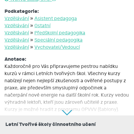
Podkategorie:
Vzdělávání
»
Asistent pedagoga
Vzdělávání
»
Ostatní
Vzdělávání
»
Předškolní pedagogika
Vzdělávání
»
Speciální pedagogika
Vzdělávání
»
Vychovatel/Vedoucí
Anotace:
Každoročně pro Vás připravujeme pestrou nabídku
kurzů v rámci Letních tvořivých škol. Všechny kurzy
nabízejí nejen nejlepší zkušenosti a ověřené postupy z
praxe, ale především smysluplný odpočinek a
načerpání nové energie na další školní rok. Kurzy vedou
výhradně lektoři, kteří jsou zároveň učitelé z praxe.
Kurzy je možné hradit z programu OPVVV (šablony).
Popis kurzu:
Letní Tvořivé školy činnostního učení
Každoročně můžete vybírat ze 4 letních škol (různá