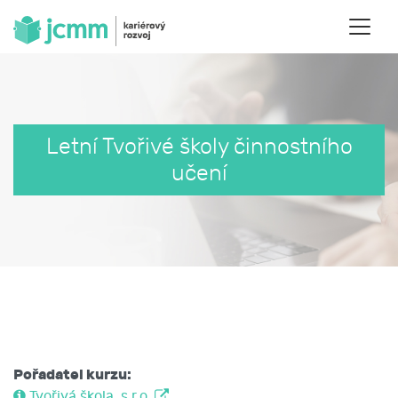
Letní Tvořivé školy činnostního
učení
Pořadatel kurzu:
Tvořivá škola, s.r.o.