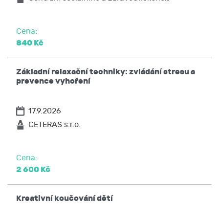
Cena:
840 Kč
Základní relaxační techniky: zvládání stresu a
prevence vyhoření
17.9.2026
CETERAS s.r.o.
Cena:
2 600 Kč
Kreativní koučování dětí