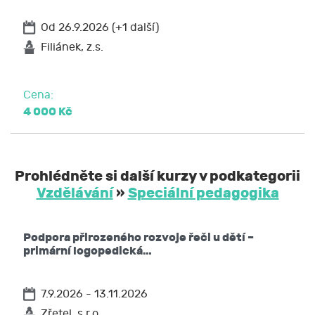
Od 26.9.2026 (+1 další)
Filiánek, z.s.
Cena:
4 000 Kč
Prohlédněte si další kurzy v podkategorii
Vzdělávání
»
Speciální pedagogika
Podpora přirozeného rozvoje řeči u dětí –
primární logopedická…
7.9.2026 - 13.11.2026
Zřetel, s.r.o.