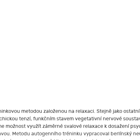
éninkovou metodou založenou na relaxaci. Stejně jako ostatn
ychickou tenzí, funkčním stavem vegetativní nervové soustav
e možnost využít záměrné svalové relaxace k dosažení psyc
vou. Metodu autogenního tréninku vypracoval berlínský neur