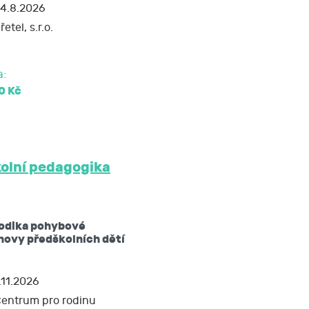
4.8.2026
řetel, s.r.o.
a:
0 Kč
olní pedagogika
odika pohybové
hovy předškolních dětí
.11.2026
entrum pro rodinu