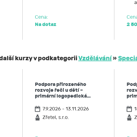
a
Cena:
Cen
Na dotaz
2 5
další kurzy v podkategorii
Vzdělávání
»
Speci
Podpora přirozeného
Pod
rozvoje řeči u dětí –
rozv
primární logopedická…
pri
7.9.2026 - 13.11.2026
1
Zřetel, s.r.o.
Z