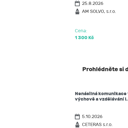
25.8.2026
AM SOLVO, s.r.o.
Cena:
1 300 Kč
Prohlédněte si d
Nenásilná komunikace
výchově a vzdělávání I.
5.10.2026
CETERAS s.r.o.