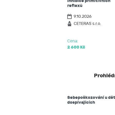
inhibice primitivních
těchto údaj
reflexů
vyžádat si 
9.10.2026
popřípadě p
požadovat 
CETERAS s.r.o.
na přenosit
podat stížn
Cena:
2 600 Kč
Prohlédn
Sebepoškozování u dět
dospívajících