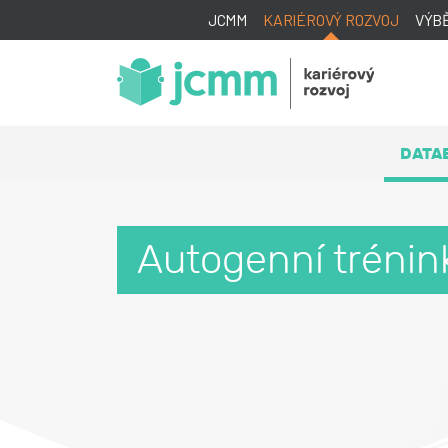
JCMM
KARIÉROVÝ ROZVOJ
VÝB
DATA
Autogenní trénink