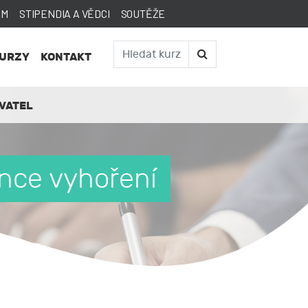
AM
STIPENDIA A VĚDCI
SOUTĚŽE
KURZY
KONTAKT
VATEL
ence vyhoření