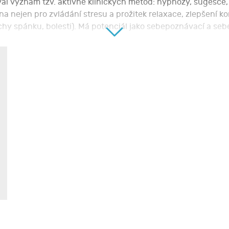
al význam tzv. aktivně klinických metod: hypnózy, sugesce,
nejen pro zvládání stresu a prožitek relaxace, zlepšení ko
chy spánku, bolesti). Má potenciál jako sebepoznávací a se
upněm Autogenního tréninku podle J.H. Schultze. Účastníci s
e.