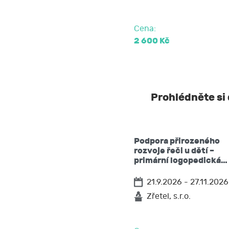
Cena:
2 600 Kč
Prohlédněte si 
Podpora přirozeného
rozvoje řeči u dětí –
primární logopedická…
21.9.2026 - 27.11.2026
Zřetel, s.r.o.