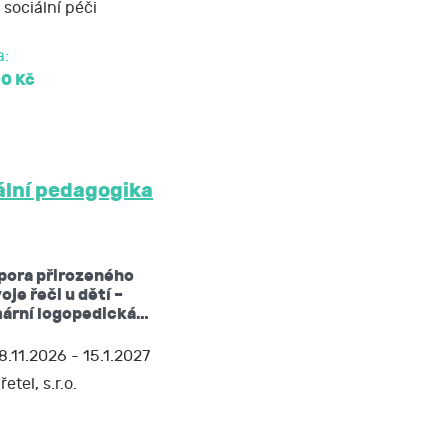
 sociální péči
a:
00 Kč
ální pedagogika
pora přirozeného
oje řeči u dětí –
mární logopedická…
8.11.2026 - 15.1.2027
řetel, s.r.o.