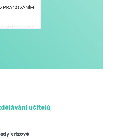
E ZPRACOVÁNÍM
 (JCMM) souhlas
omto formuláři,
JCMM.
větším rozsahu
dále v obecném
i na aktivitách
třetím osobám
 JCMM na dobu
zdělávání učitelů
ů mám právo:
lady krizové
žádat si kopii