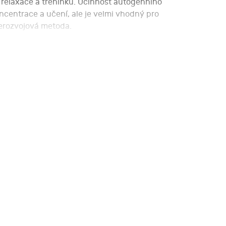
 relaxace a tréninku. Účinnost autogenního
ncentrace a učení, ale je velmi vhodný pro
berozvojová metoda.
i prakticky vyzkouší řízenou relaxaci i