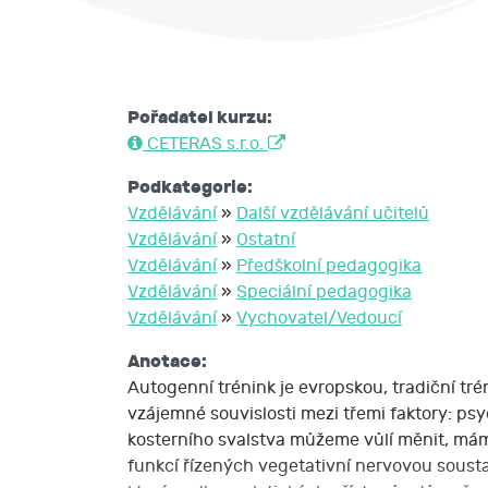
Pořadatel kurzu:
CETERAS s.r.o.
Podkategorie:
Vzdělávání
»
Další vzdělávání učitelů
Vzdělávání
»
Ostatní
Vzdělávání
»
Předškolní pedagogika
Vzdělávání
»
Speciální pedagogika
Vzdělávání
»
Vychovatel/Vedoucí
Anotace:
Autogenní trénink je evropskou, tradiční tr
vzájemné souvislosti mezi třemi faktory: ps
kosterního svalstva můžeme vůlí měnit, mám
funkcí řízených vegetativní nervovou sousta