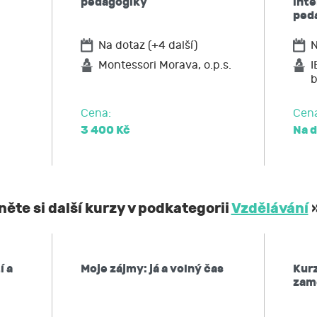
pedagogiky
int
ů,
ped
u JCMM přístup k těmto údajům a tyto nechat aktualizovat
Na dotaz (+4 další)
N
ožadovat omezení zpracování,
po JCMM výmaz těchto osobních údajů
Montessori Morava, o.p.s.
I
b
elnost údajů,
ost u Úřadu pro ochranu osobních údajů nebo se obrátit na 
Cena:
Cen
3 400 Kč
Na 
ěte si další kurzy v podkategorii
Vzdělávání
í a
Moje zájmy: já a volný čas
Kurz
zam