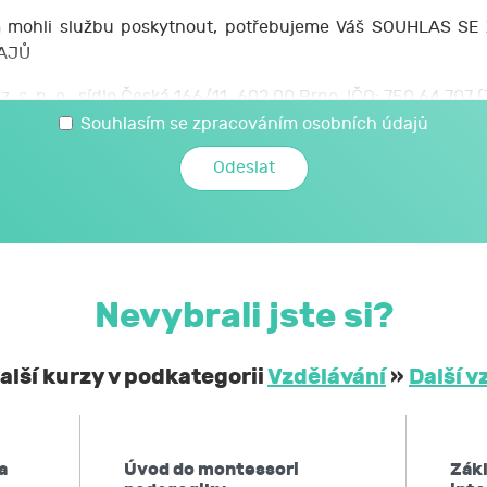
mohli službu poskytnout, potřebujeme Váš SOUHLAS S
AJŮ
z. s. p. o., sídlo Česká 166/11, 602 00 Brno, IČO: 750 64 707
 svých osobních a citlivých údajů, které jsem uvedl/a v t
Souhlasím se zpracováním osobních údajů
é JCMM poskytnu při kariérovém poradenství realizovaném 
mi a citlivými údaji může JCMM nakládat způsobem a v nej
zákoně č. 110/2019 Sb., o zpracování osobních údajů, a 
ochraně osobních údajů č. 2016/679, a to za účelem mé účast
Nevybrali jste si?
obní a citlivé údaje neposkytne bez mého souhlasu 
ontrolních a nadřízených orgánů. Svůj souhlas uděluji
alší kurzy v podkategorii
Vzdělávání
»
Další v
í, že podle obecného nařízení EU o ochraně osobních údaj
 kdykoliv zpět,
a
Úvod do montessori
Zák
po JCMM informaci, jaké moje osobní údaje zpracovává, 