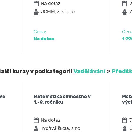
Na dotaz
2
JCMM, z. s. p. o.
Z
Cena:
Cen
Na dotaz
1 99
alší kurzy v podkategorii
Vzdělávání
»
Předšk
 ve
Matematika činnostně v
Met
1.-9. ročníku
výc
Na dotaz
7
Tvořivá škola, s.r.o.
C