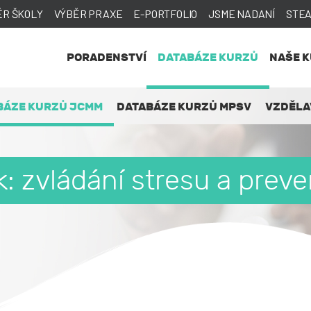
ĚR ŠKOLY
VÝBĚR PRAXE
E-PORTFOLIO
JSME NADANÍ
STE
PORADENSTVÍ
DATABÁZE KURZŮ
NAŠE 
BÁZE KURZŮ JCMM
DATABÁZE KURZŮ MPSV
VZDĚLA
: zvládání stresu a prev