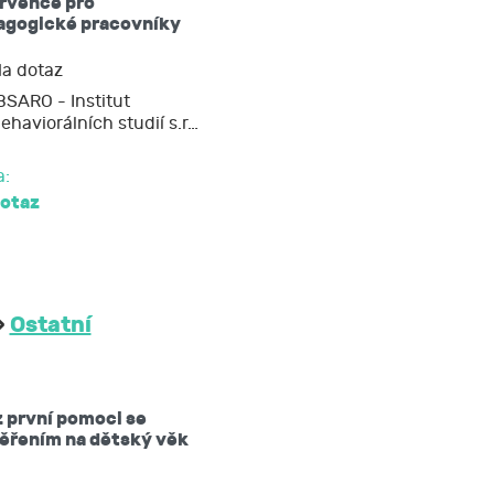
ervence pro
agogické pracovníky
 nebo opravit,
a dotaz
BSARO - Institut
ehaviorálních studií s.r…
soud.
a:
dotaz
»
Ostatní
 první pomoci se
ěřením na dětský věk