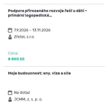
Podpora přirozeného rozvoje řeči u dětí –
primární logopedická…
7.9.2026 - 13.11.2026
Zřetel, s.r.o.
Cena:
8 500 Kč
Moje budoucnost: sny, vize a cíle
Na dotaz
JCMM, z. s. p. o.