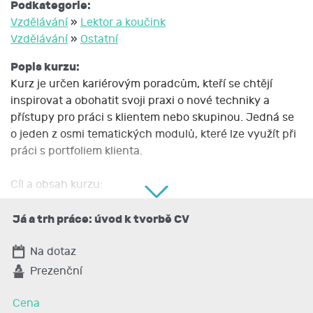
Podkategorie:
Vzdělávání
»
Lektor a koučink
Vzdělávání
»
Ostatní
Popis kurzu:
Kurz je určen kariérovým poradcům, kteří se chtějí
inspirovat a obohatit svoji praxi o nové techniky a
přístupy pro práci s klientem nebo skupinou. Jedná se
o jeden z osmi tematických modulů, které lze využít při
práci s portfoliem klienta.
Cíl a obsah kurzu:
- získat kompetence, jak ve skupinovém a individuálním
Já a trh práce: úvod k tvorbě CV
poradenství pracovat s tématem svět práce a
budoucnosti na trhu práce
Na dotaz
Prezenční
- seznámit se s možnostmi práce s portfoliem, s e-
portfoliem Start iD a jak využít výstupy portfolia pro
Cena