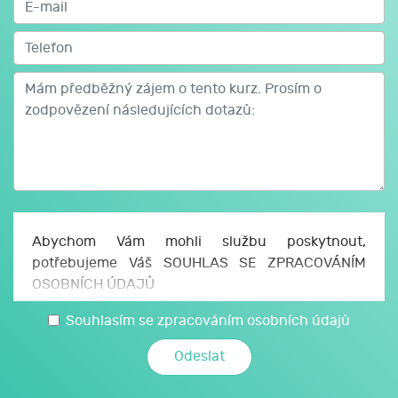
Abychom Vám mohli službu poskytnout,
potřebujeme Váš SOUHLAS SE ZPRACOVÁNÍM
OSOBNÍCH ÚDAJŮ
Uděluji JCMM, z. s. p. o., sídlo Česká 166/11, 602
Souhlasím se zpracováním osobních údajů
00 Brno, IČO: 750 64 707 (JCMM) souhlas se
zpracováním svých osobních a citlivých údajů,
které jsem uvedl/a v tomto formuláři, a údajů,