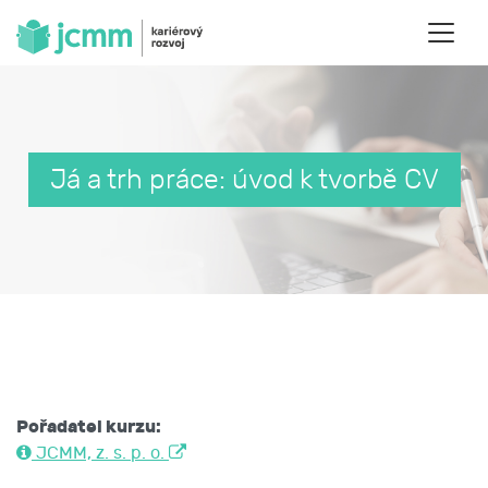
Já a trh práce: úvod k tvorbě CV
Pořadatel kurzu:
JCMM, z. s. p. o.